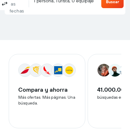
Columbus, OH, Estados Unidos - Puerto Columbus (CMH)
Destino
1 persona, Turista, 0 equipaje
Ida y vuelta
Solo ida
Múltiples destinos
Buscar
las
fechas
Compara y ahorra
41.000.000
Más ofertas. Más páginas. Una
búsquedas esta 
búsqueda.