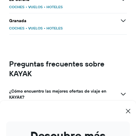
COCHES
•
VUELOS
•
HOTELES
Granada
COCHES
•
VUELOS
•
HOTELES
Preguntas frecuentes sobre
KAYAK
¿Cómo encuentro las mejores ofertas de viaje en
KAYAK?
¿Por qué KAYAK es la mejor app de viajes?
¿Cómo puedo usar KAYAK para gestionar mis
reservas de viajes?
Descubre más