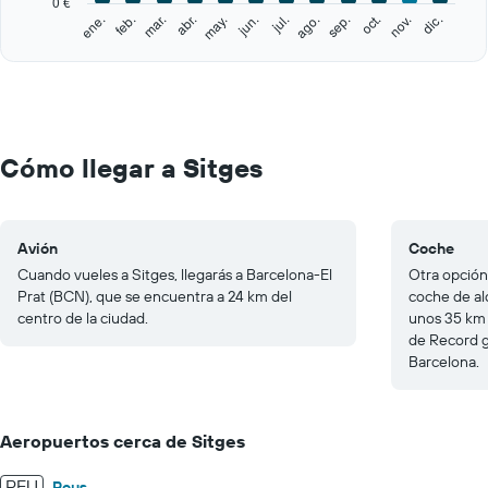
0 €
1
feb.
may.
ago.
nov.
ene.
abr.
jul.
oct.
mar.
jun.
sep.
dic.
Y
End
of
axis
interactive
displaying
chart
values.
Range:
0
to
Cómo llegar a Sitges
250.
Avión
Coche
Cuando vueles a Sitges, llegarás a Barcelona-El
Otra opción
Prat (BCN), que se encuentra a 24 km del
coche de al
centro de la ciudad.
unos 35 km 
de Record g
Barcelona.
Aeropuertos cerca de Sitges
REU
Reus