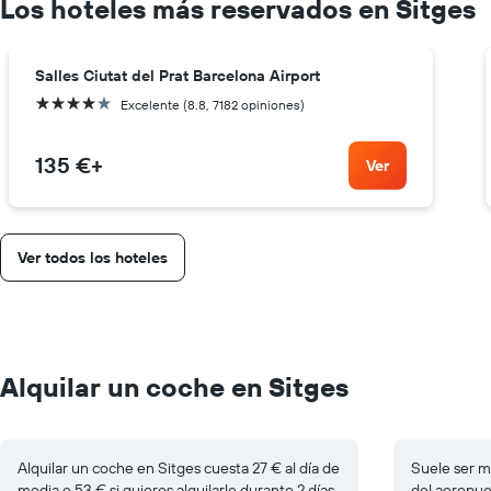
Los hoteles más reservados en Sitges
Salles Ciutat del Prat Barcelona Airport
4 estrellas
Excelente (8.8, 7182 opiniones)
135 €
+
Ver
Ver todos los hoteles
Alquilar un coche en Sitges
Alquilar un coche en Sitges cuesta 27 € al día de
Suele ser má
media o 53 € si quieres alquilarlo durante 2 días.
del aeropuer