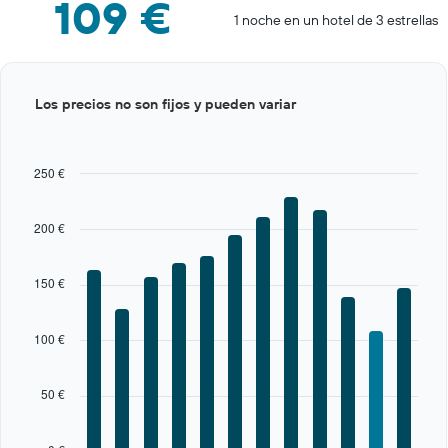
109 €
1 noche en un hotel de 3 estrellas
Bar
Chart
Los precios no son fijos y pueden variar
graphic.
chart
with
12
bars.
250 €
The
chart
200 €
has
1
X
150 €
axis
displaying
categories.
100 €
Range:
12
categories.
50 €
The
chart
has