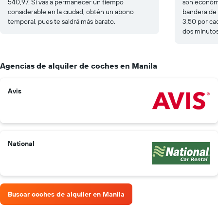
540,97. Si vas a permanecer un tiempo
son económ
considerable en la ciudad, obtén un abono
bandera de 
temporal, pues te saldrá más barato.
3,50 por ca
dos minutos
Agencias de alquiler de coches en Manila
Avis
National
Buscar coches de alquiler en Manila