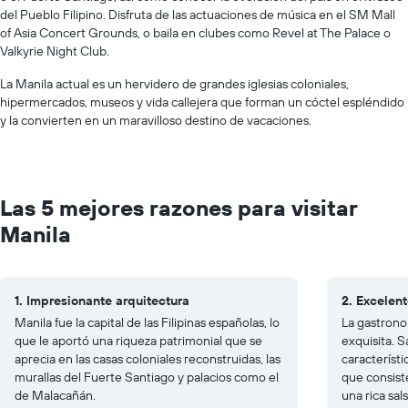
del Pueblo Filipino. Disfruta de las actuaciones de música en el SM Mall
of Asia Concert Grounds, o baila en clubes como Revel at The Palace o
Valkyrie Night Club.
La Manila actual es un hervidero de grandes iglesias coloniales,
hipermercados, museos y vida callejera que forman un cóctel espléndido
y la convierten en un maravilloso destino de vacaciones.
Las 5 mejores razones para visitar
Manila
1. Impresionante arquitectura
2. Excelen
Manila fue la capital de las Filipinas españolas, lo
La gastrono
que le aportó una riqueza patrimonial que se
exquisita. 
aprecia en las casas coloniales reconstruidas, las
característi
murallas del Fuerte Santiago y palacios como el
que consist
de Malacañán.
una rica sals