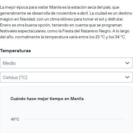
displaying
chart
values.
La mejor época para visitar Manila es la estación seca del país, que
Range:
generalmente se desarrolla de noviembre a abril. La ciudad es un destino
0
mágico en Navidad, con un clima idóneo para tomar el sol y disfrutar.
to
Enero es otra buena opción, teniendo en cuenta que se programan
2000.
festivales espectaculares, como la Fiesta del Nazareno Negro. A lo largo
del año, normalmente la temperatura varía entre los 23 °C y los 34 °C.
Temperaturas
Medio
Celsius (°C)
Bar
Chart
Cuándo hace mejor tiempo en Manila
graphic.
chart
with
12
bars.
40°C
The
chart