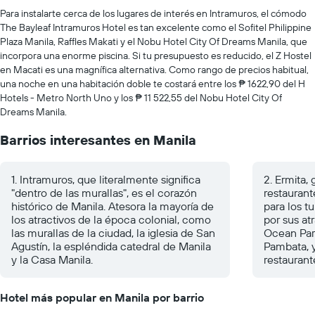
Para instalarte cerca de los lugares de interés en Intramuros, el cómodo
The Bayleaf Intramuros Hotel es tan excelente como el Sofitel Philippine
Plaza Manila, Raffles Makati y el Nobu Hotel City Of Dreams Manila, que
incorpora una enorme piscina. Si tu presupuesto es reducido, el Z Hostel
en Macati es una magnífica alternativa. Como rango de precios habitual,
una noche en una habitación doble te costará entre los ₱ 1622,90 del H
Hotels - Metro North Uno y los ₱ 11 522,55 del Nobu Hotel City Of
Dreams Manila.
Barrios interesantes en Manila
1. Intramuros, que literalmente significa
2. Ermita,
"dentro de las murallas", es el corazón
restaurant
histórico de Manila. Atesora la mayoría de
para los t
los atractivos de la época colonial, como
por sus at
las murallas de la ciudad, la iglesia de San
Ocean Par
Agustín, la espléndida catedral de Manila
Pambata, 
y la Casa Manila.
restauran
Hotel más popular en Manila por barrio