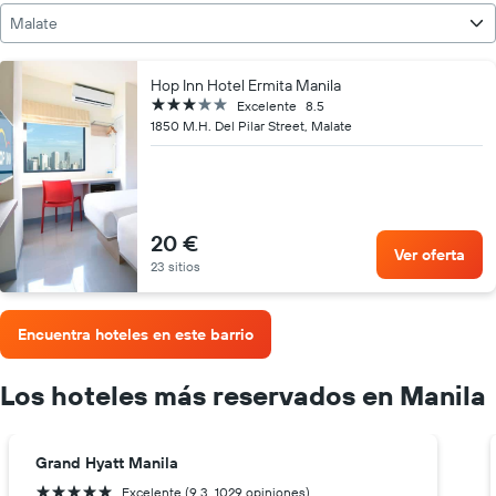
Malate
Hop Inn Hotel Ermita Manila
3 estrellas
Excelente
8.5
1850 M.H. Del Pilar Street, Malate
20 €
Ver oferta
23 sitios
Encuentra hoteles en este barrio
Los hoteles más reservados en Manila
Grand Hyatt Manila
5 estrellas
Excelente (9.3, 1029 opiniones)