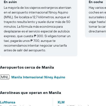
En avión
En coche
La mayoría de los viajeros extranjeros aterrizan
Hay varios 
en el aeropuerto internacional Ninoy Aquino
coches en el
(MNL). Se localiza a 12,7 kilómetros, aunque el
sucursales d
trayecto resulta lento y suele durar más de 50
viajar hasta
minutos. La fórmula más económica para
tomar la car
desplazarse es el servicio especial de autobús
directamente
expreso, que cuesta ₱ 300. Si eliges tomar un
taxi, pagarás unos ₱ 700, aunque te
recomendamos intentar negociar una tarifa
antes de salir del aeropuerto.
Aeropuertos cerca de Manila
MNL
Manila Internacional Ninoy Aquino
Aerolíneas que operan en Manila
Lufthansa
KLM