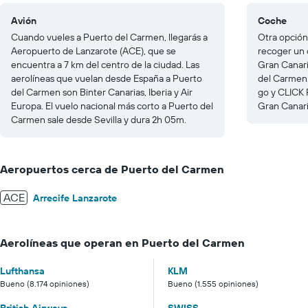
Avión
Coche
Cuando vueles a Puerto del Carmen, llegarás a
Otra opción
Aeropuerto de Lanzarote (ACE), que se
recoger un 
encuentra a 7 km del centro de la ciudad. Las
Gran Canari
aerolíneas que vuelan desde España a Puerto
del Carmen.
del Carmen son Binter Canarias, Iberia y Air
go y CLICK 
Europa. El vuelo nacional más corto a Puerto del
Gran Canari
Carmen sale desde Sevilla y dura 2h 05m.
Aeropuertos cerca de Puerto del Carmen
ACE
Arrecife Lanzarote
Aerolíneas que operan en Puerto del Carmen
Lufthansa
KLM
Bueno (8.174 opiniones)
Bueno (1.555 opiniones)
British Airways
SWISS