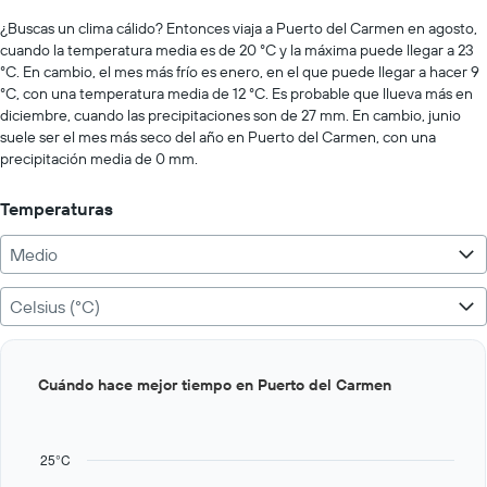
displaying
chart
values.
¿Buscas un clima cálido? Entonces viaja a Puerto del Carmen en agosto,
Range:
cuando la temperatura media es de 20 °C y la máxima puede llegar a 23
0
°C. En cambio, el mes más frío es enero, en el que puede llegar a hacer 9
to
°C, con una temperatura media de 12 °C. Es probable que llueva más en
250.
diciembre, cuando las precipitaciones son de 27 mm. En cambio, junio
suele ser el mes más seco del año en Puerto del Carmen, con una
precipitación media de 0 mm.
Temperaturas
Medio
Celsius (°C)
Bar
Chart
Cuándo hace mejor tiempo en Puerto del Carmen
graphic.
chart
with
12
bars.
25°C
The