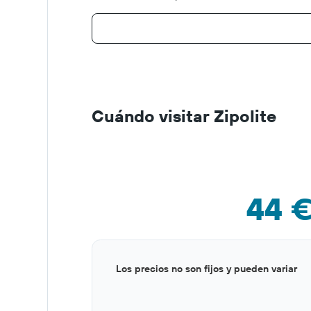
Cuándo visitar Zipolite
44 
Bar
Chart
Los precios no son fijos y pueden variar
graphic.
chart
with
12
bars.