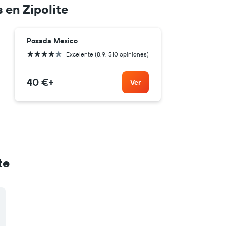
 en Zipolite
Posada Mexico
4 estrellas
Excelente (8.9, 510 opiniones)
40 €
+
Ver
te