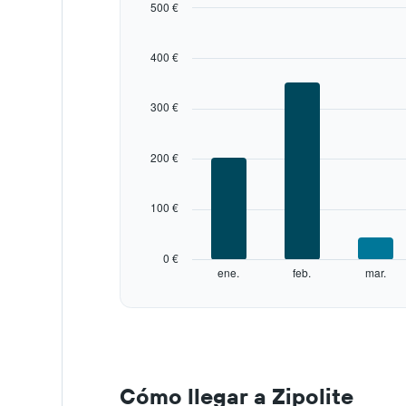
500 €
The
chart
400 €
has
1
X
300 €
axis
displaying
categories.
200 €
Range:
12
categories.
100 €
The
chart
has
0 €
1
ene.
feb.
mar.
Y
End
of
axis
interactive
displaying
chart
values.
Range:
0
to
Cómo llegar a Zipolite