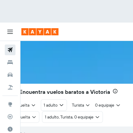
Vuelos
Hoteles
Coches
Viajes
379€
Encuentra vuelos baratos a Victoria
Explore
Ida y vuelta
1 adulto
Turista
0 equipaje
Rastreador
Ida y vuelta
1 adulto, Turista, 0 equipaje
El mejor momento