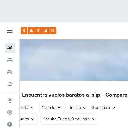
Vuelos
Hoteles
Coches
Viajes
ISP
1004€
Encuentra vuelos baratos a Islip - Compara
Explore
Ida y vuelta
1 adulto
Turista
0 equipaje
Rastreador
Ida y vuelta
1 adulto, Turista, 0 equipaje
El mejor momento