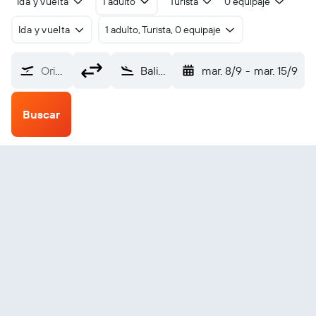
Ida y vuelta
1 adulto
Turista
0 equipaje
Ida y vuelta
1 adulto, Turista, 0 equipaje
Origen
Balikpapan Sepinnggan (BPN)
mar. 8/9
-
mar. 15/9
Buscar