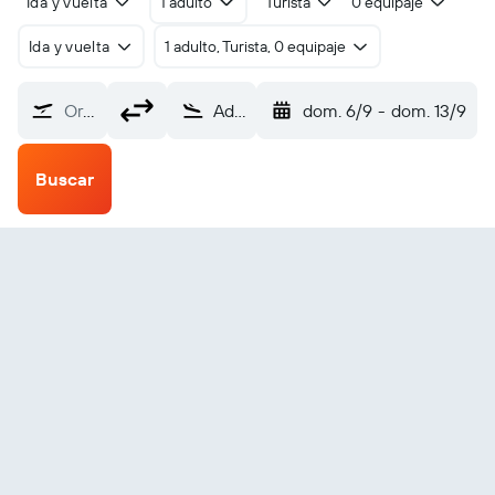
Ida y vuelta
1 adulto
Turista
0 equipaje
Ida y vuelta
1 adulto, Turista, 0 equipaje
Origen
Addu City Gan/Seenu (GAN)
dom. 6/9
-
dom. 13/9
Buscar