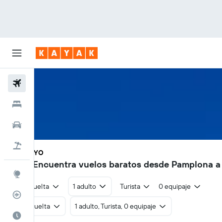
Vuelos
Hoteles
Coches
Viajes
PNA - TYO
897€
Encuentra vuelos baratos desde Pamplona a 
Explore
Ida y vuelta
1 adulto
Turista
0 equipaje
Rastreador
Ida y vuelta
1 adulto, Turista, 0 equipaje
El mejor momento