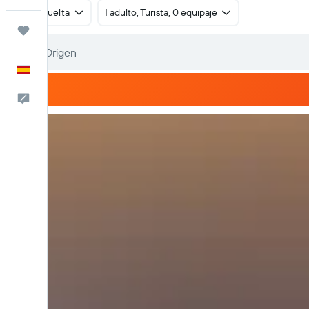
Ida y vuelta
1 adulto, Turista, 0 equipaje
Trips
Español
Escríbenos