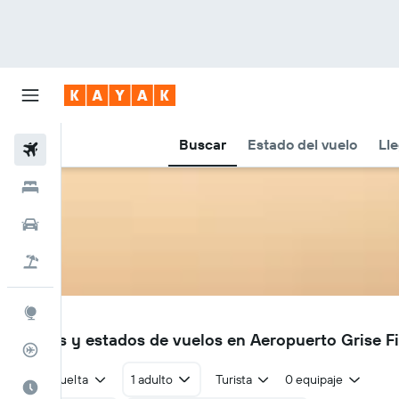
Buscar
Estado del vuelo
Lle
Vuelos
Hoteles
Coches
Viajes
Explore
YGZ
Vuelos y estados de vuelos en Aeropuerto Grise F
Rastreador
Ida y vuelta
1 adulto
Turista
0 equipaje
El mejor momento