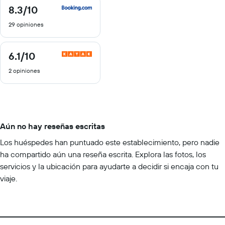
8.3
/10
8.3
de
29 opiniones
10
6.1
/10
6.1
de
2 opiniones
10
Aún no hay reseñas escritas
Los huéspedes han puntuado este establecimiento, pero nadie
ha compartido aún una reseña escrita. Explora las fotos, los
servicios y la ubicación para ayudarte a decidir si encaja con tu
viaje.