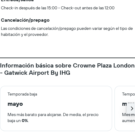
Check-in después de las 15:00 - Check-out antes de las 12:00
Cancelación/prepago
Las condiciones de cancelación/prepago pueden variar según el tipo de
habitación y el proveedor.
Información básica sobre Crowne Plaza London
- Gatwick Airport By IHG
Temporada baja
Tempor
mayo
may
Mes más barato para alojarse. De media, el precio
Mes má
baja un
0%
.
aumen