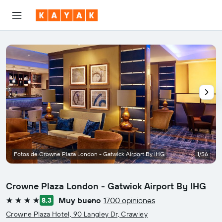
Fotos de Crowne Plaza London - Gatwick Airport By IHG
1/56
Crowne Plaza London - Gatwick Airport By IHG
Muy bueno
1700 opiniones
8,3
4 estrellas
Crowne Plaza Hotel, 90 Langley Dr, Crawley