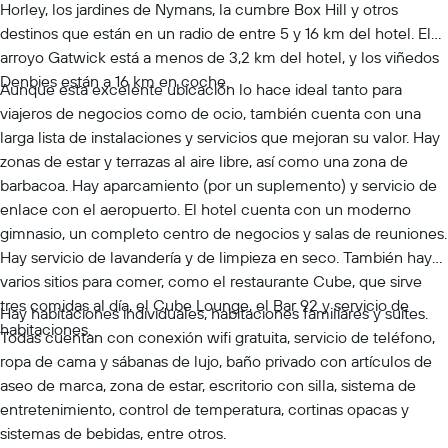
Horley, los jardines de Nymans, la cumbre Box Hill y otros
destinos que están en un radio de entre 5 y 16 km del hotel. El
arroyo Gatwick está a menos de 3,2 km del hotel, y los viñedos
Denbies están a 16 km en coche.
Aunque esta excelente ubicación lo hace ideal tanto para
viajeros de negocios como de ocio, también cuenta con una
larga lista de instalaciones y servicios que mejoran su valor. Hay
zonas de estar y terrazas al aire libre, así como una zona de
barbacoa. Hay aparcamiento (por un suplemento) y servicio de
enlace con el aeropuerto. El hotel cuenta con un moderno
gimnasio, un completo centro de negocios y salas de reuniones.
Hay servicio de lavandería y de limpieza en seco. También hay
varios sitios para comer, como el restaurante Cube, que sirve
tres comidas al día, el Cube Lounge, el Bar 92 y servicio de
Hay habitaciones individuales, habitaciones familiares y suites.
habitaciones.
Todas cuentan con conexión wifi gratuita, servicio de teléfono,
ropa de cama y sábanas de lujo, baño privado con artículos de
aseo de marca, zona de estar, escritorio con silla, sistema de
entretenimiento, control de temperatura, cortinas opacas y
sistemas de bebidas, entre otros.