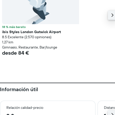
18 % más barato
ibis Styles London Gatwick Airport
8.5 Excelente (2.570 opiniones)
1,27 km
Gimnasio, Restaurante, Bar/lounge
desde 84 €
Información útil
Relación calidad-precio
Distanc