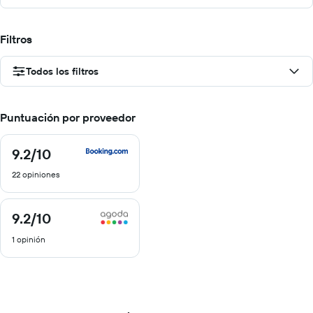
Filtros
Todos los filtros
Puntuación por proveedor
9.2
/10
9.2
de
22 opiniones
10
9.2
/10
9.2
de
1 opinión
10