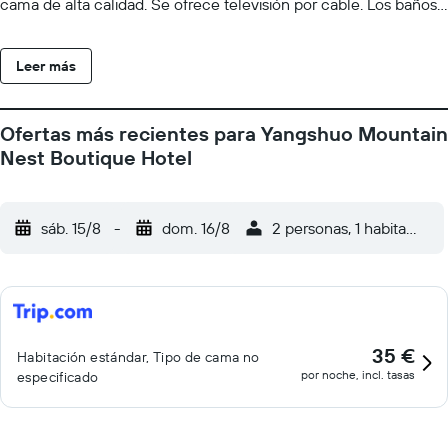
cama de alta calidad. Se ofrece televisión por cable. Los baños
están equipados con zapatillas, artículos de higiene personal
gratuitos y secador de pelo. Los huéspedes pueden navegar por
Leer más
la web gracias a nuestro acceso a Internet wifi gratis. Las
habitaciones también incluyen botella de agua gratuita y
cortinas opacas. Se ofrece servicio de limpieza todos los días y
Ofertas más recientes para Yangshuo Mountain
es posible solicitar tabla de planchar con plancha. Se pueden
Nest Boutique Hotel
practicar las actividades de ocio y esparcimiento que se indican
más abajo en las instalaciones o cerca del alojamiento (es
posible que se aplique un recargo).
sáb. 15/8
-
dom. 16/8
2 personas, 1 habitación
35 €
Habitación estándar, Tipo de cama no
por noche, incl. tasas
especificado