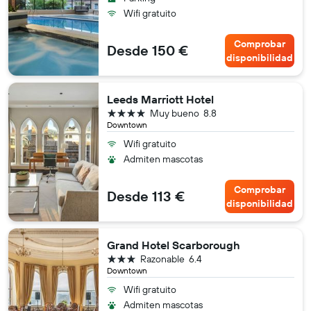
Wifi gratuito
Comprobar
Desde 150 €
disponibilidad
Leeds Marriott Hotel
4 estrellas
Muy bueno
8.8
Downtown
Wifi gratuito
Admiten mascotas
Comprobar
Desde 113 €
disponibilidad
Grand Hotel Scarborough
3 estrellas
Razonable
6.4
Downtown
Wifi gratuito
Admiten mascotas