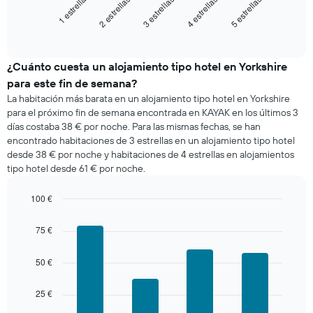
3 estrellas
4 estrellas
5 estrellas
1 estrella
2 estrellas
muestra
el
End
of
precio
interactive
medio
chart
de
¿Cuánto cuesta un alojamiento tipo hotel en Yorkshire
una
para este fin de semana?
habitación
La habitación más barata en un alojamiento tipo hotel en Yorkshire
esta
para el próximo fin de semana encontrada en KAYAK en los últimos 3
noche
días costaba 38 € por noche. Para las mismas fechas, se han
encontrado
encontrado habitaciones de 3 estrellas en un alojamiento tipo hotel
en
desde 38 € por noche y habitaciones de 4 estrellas en alojamientos
los
tipo hotel desde 61 € por noche.
últimos
3
días
100 €
agregado
Bar
Chart
por
graphic.
chart
75 €
with
estrellas
4
El
bars.
50 €
gráfico
muestra
El
1
25 €
siguiente
eje
gráfico