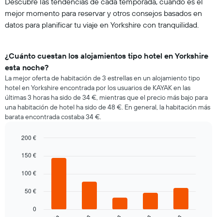
Descubre las tendencias de cada temporada, cuándo es el
mejor momento para reservar y otros consejos basados en
datos para planificar tu viaje en Yorkshire con tranquilidad.
¿Cuánto cuestan los alojamientos tipo hotel en Yorkshire
esta noche?
La mejor oferta de habitación de 3 estrellas en un alojamiento tipo
hotel en Yorkshire encontrada por los usuarios de KAYAK en las
últimas 3 horas ha sido de 34 €, mientras que el precio más bajo para
una habitación de hotel ha sido de 48 €. En general, la habitación más
barata encontrada costaba 34 €.
200 €
Bar
Chart
150 €
graphic.
chart
with
5
100 €
bars.
50 €
El
siguiente
0
gráfico