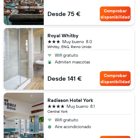
Comprobar
Desde 75 €
disponibilidad
Royal Whitby
3 estrellas
Muy bueno
8.0
Whitby, ENG, Reino Unido
Wifi gratuito
Admiten mascotas
Comprobar
Desde 141 €
disponibilidad
Radisson Hotel York
4 estrellas
Muy bueno
8.1
Central York
Wifi gratuito
Aire acondicionado