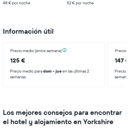
48 € por noche
52 € por noche
habitación
este
fin
de
semana
Información útil
encontrado
en
los
últimos
Precio medio (entre semana)
Precio 
3
días
125 €
147 
Precio medio para
dom - jue
en las últimas 2
Precio 
semanas.
semana
Los mejores consejos para encontrar
el hotel y alojamiento en Yorkshire