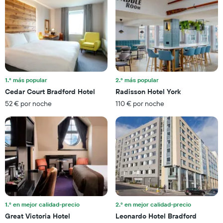
1
noche
eje
encontrado
X
en
que
los
indica
últimos
las
3
categorías
días
de
hoteles
1.º más popular
2.º más popular
por
Cedar Court Bradford Hotel
Radisson Hotel York
estrellas.
52 € por noche
110 € por noche
El
gráfico
muestra
1
eje
Y
que
indica
el
precio
medio
1.º en mejor calidad-precio
2.º en mejor calidad-precio
de
Great Victoria Hotel
Leonardo Hotel Bradford
una