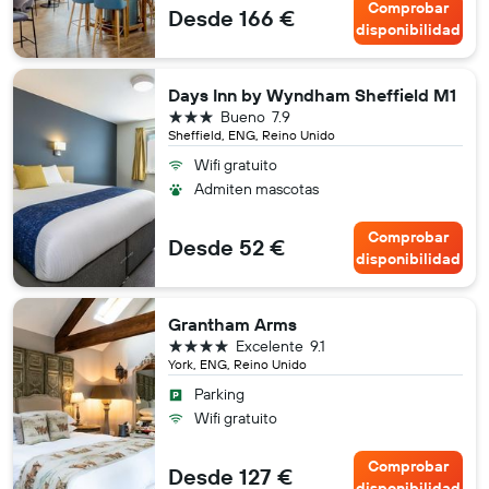
Comprobar
Desde 166 €
disponibilidad
Days Inn by Wyndham Sheffield M1
3 estrellas
Bueno
7.9
Sheffield, ENG, Reino Unido
Wifi gratuito
Admiten mascotas
Comprobar
Desde 52 €
disponibilidad
Grantham Arms
4 estrellas
Excelente
9.1
York, ENG, Reino Unido
Parking
Wifi gratuito
Comprobar
Desde 127 €
disponibilidad