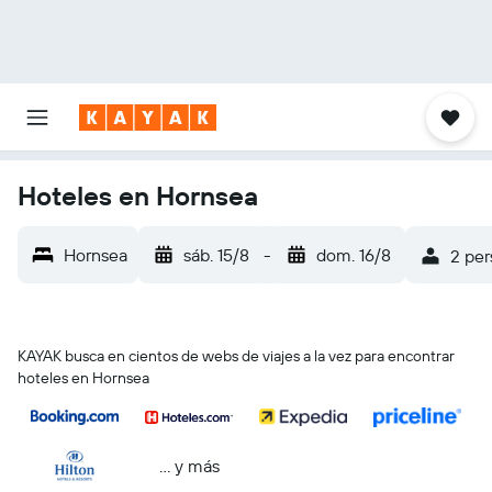
Hoteles en Hornsea
Hornsea
sáb. 15/8
-
dom. 16/8
2 per
KAYAK busca en cientos de webs de viajes a la vez para encontrar
hoteles en Hornsea
… y más