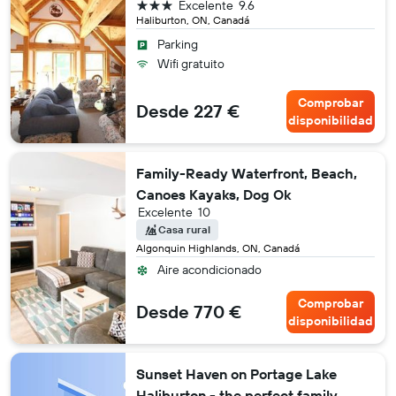
3 estrellas
Excelente
9.6
Haliburton, ON, Canadá
Parking
Wifi gratuito
Comprobar
Desde 227 €
disponibilidad
Family-Ready Waterfront, Beach,
Canoes Kayaks, Dog Ok
Excelente
10
Casa rural
Algonquin Highlands, ON, Canadá
Aire acondicionado
Comprobar
Desde 770 €
disponibilidad
Sunset Haven on Portage Lake
Haliburton - the perfect family