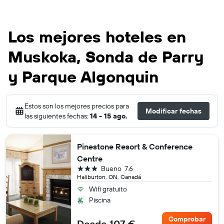
Los mejores hoteles en
Muskoka, Sonda de Parry
y Parque Algonquin
Estos son los mejores precios para
Modificar fechas
las siguientes fechas:
14 - 15 ago.
Pinestone Resort & Conference
Centre
3 estrellas
Bueno
7.6
Haliburton, ON, Canadá
Wifi gratuito
Piscina
Comprobar
Desde 107 €