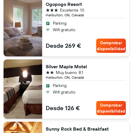
Ogopogo Resort
3 estrellas
Excelente
10
Haliburton, ON, Canadá
Parking
Wifi gratuito
Comprobar
Desde 269 €
disponibilidad
Silver Maple Motel
2 estrellas
Muy bueno
8.1
Haliburton, ON, Canadá
Parking
Wifi gratuito
Comprobar
Desde 126 €
disponibilidad
Sunny Rock Bed & Breakfast