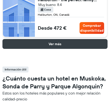
Muy bueno
8.4
getaway!
Casa
Haliburton, ON, Canadá
Comprobar
Desde 472 €
disponibilidad
Ver más
Información útil
¿Cuánto cuesta un hotel en Muskoka,
Sonda de Parry y Parque Algonquin?
Estos son los hoteles más populares y con mejor relación
calidad-precio