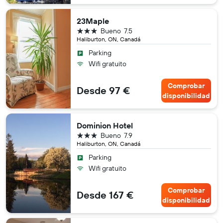
23Maple
3 estrellas
Bueno
7.5
Haliburton, ON, Canadá
Parking
Wifi gratuito
Comprobar
Desde 97 €
disponibilidad
Dominion Hotel
3 estrellas
Bueno
7.9
Haliburton, ON, Canadá
Parking
Wifi gratuito
Comprobar
Desde 167 €
disponibilidad