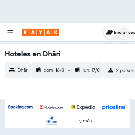
Iniciar se
Hoteles en Dhāri
Dhāri
dom. 16/8
-
lun. 17/8
2 persona
… y más