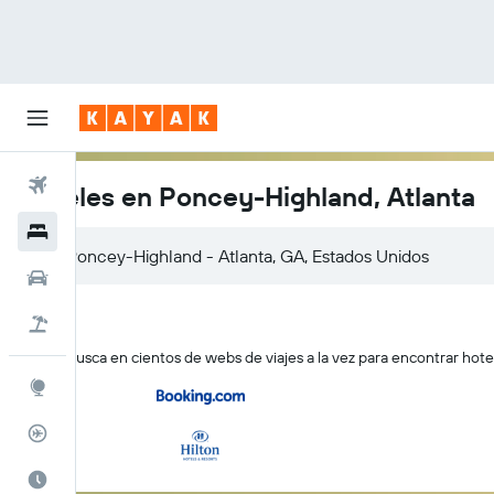
Vuelos
Hoteles en Poncey-Highland, Atlanta
Hoteles
Coches
Viajes
KAYAK busca en cientos de webs de viajes a la vez para encontrar ho
Explore
Rastreador
El mejor momento