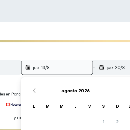
jue. 13/8
-
jue. 20/8
agosto 2026
teles en Poncey-Highland
L
M
M
J
V
S
D
… y más
1
2