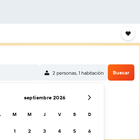
Buscar
2 personas, 1 habitación
septiembre 2026
L
M
M
J
V
S
D
1
2
3
4
5
6