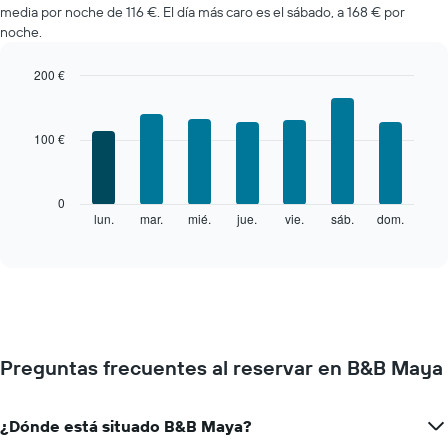
medio
media por noche de 116 €. El día más caro es el sábado, a 168 € por
de
noche.
una
habitación
200 €
cada
Bar
mes
Chart
graphic.
chart
El
with
gráfico
100 €
7
muestra
bars.
1
eje
El
0
X
siguiente
lun.
mar.
mié.
jue.
vie.
sáb.
dom.
End
que
of
gráfico
interactive
indica
muestra
chart
los
el
meses.
precio
El
medio
gráfico
de
muestra
una
1
Preguntas frecuentes al reservar en B&B Maya
habitación
eje
cada
Y
día
que
¿Dónde está situado B&B Maya?
de
indica
la