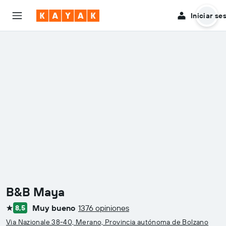
Iniciar se
B&B Maya
Muy bueno
1376 opiniones
8,5
1 estrella
Via Nazionale 38-40, Merano, Provincia autónoma de Bolzano