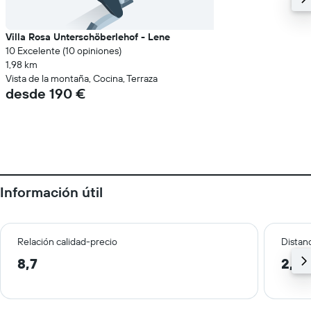
Villa Rosa Unterschöberlehof - Lene
10 Excelente (10 opiniones)
1,98 km
Vista de la montaña, Cocina, Terraza
desde 190 €
Información útil
Relación calidad-precio
Distanc
8,7
2,6 