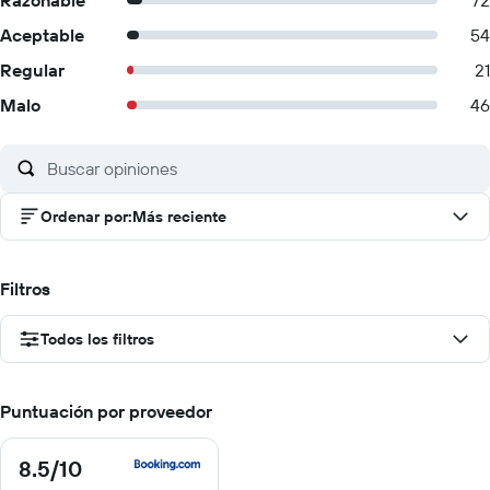
Razonable
72
Aceptable
54
Regular
21
Malo
46
Ordenar por
:
Más reciente
Filtros
Todos los filtros
Puntuación por proveedor
8.5
/10
8.5
de