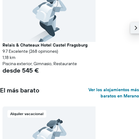
precio
medio
de
una
habitación
Relais & Chateaux Hotel Castel Fragsburg
9.7 Excelente (268 opiniones)
1,18 km
Piscina exterior, Gimnasio, Restaurante
desde 545 €
El más barato
Ver los alojamientos más
baratos en Merano
Alquiler vacacional