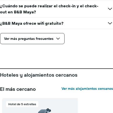
el
semana
¿Cuándo se puede realizar el check-in y el check-
precio
El
out en B&B Maya?
medio
gráfico
de
muestra
una
¿B&B Maya ofrece wifi gratuito?
1
habitación
eje
X
que
Ver más preguntas frecuentes
indica
los
días
de
la
semana.
El
Hoteles y alojamientos cercanos
gráfico
muestra
1
El más cercano
Ver más alojamientos cercanos
eje
Y
que
Hotel de 5 estrellas
indica
el