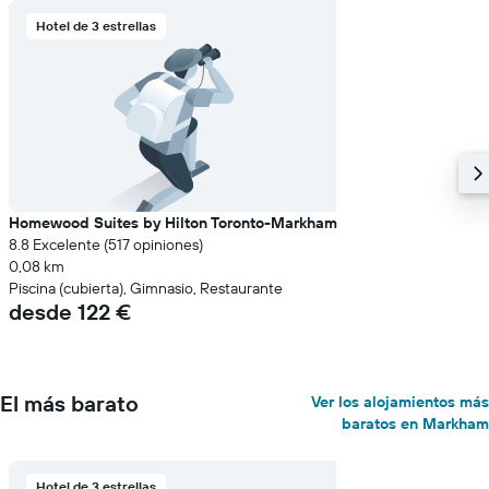
eje
Y
Hotel de 3 estrellas
que
indica
el
precio
medio
de
una
habitación
Homewood Suites by Hilton Toronto-Markham
8.8 Excelente (517 opiniones)
0,08 km
Piscina (cubierta), Gimnasio, Restaurante
desde 122 €
El más barato
Ver los alojamientos más
baratos en Markham
Hotel de 3 estrellas