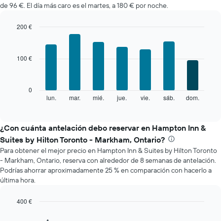
de 96 €. El día más caro es el martes, a 180 € por noche.
habitación
cada
mes
200 €
El
Bar
Chart
gráfico
graphic.
chart
with
muestra
100 €
7
1
bars.
eje
X
El
0
que
siguiente
lun.
mar.
mié.
jue.
vie.
sáb.
dom.
End
indica
of
gráfico
los
interactive
muestra
chart
meses.
el
¿Con cuánta antelación debo reservar en Hampton Inn &
El
precio
gráfico
Suites by Hilton Toronto - Markham, Ontario?
medio
muestra
Para obtener el mejor precio en Hampton Inn & Suites by Hilton Toronto
de
1
- Markham, Ontario, reserva con alrededor de 8 semanas de antelación.
una
eje
Podrías ahorrar aproximadamente 25 % en comparación con hacerlo a
habitación
Y
última hora.
cada
que
día
indica
de
400 €
el
la
Line
Chart
precio
semana
graphic.
chart