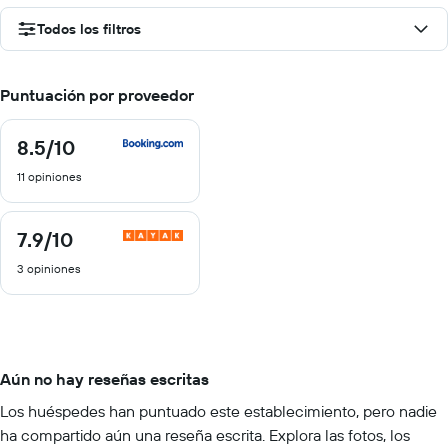
Todos los filtros
Puntuación por proveedor
8.5
/10
8.5
de
11 opiniones
10
7.9
/10
7.9
de
3 opiniones
10
Aún no hay reseñas escritas
Los huéspedes han puntuado este establecimiento, pero nadie
ha compartido aún una reseña escrita. Explora las fotos, los