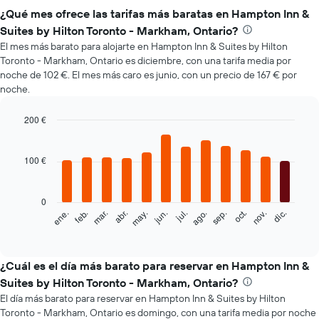
¿Qué mes ofrece las tarifas más baratas en Hampton Inn &
Suites by Hilton Toronto - Markham, Ontario?
El mes más barato para alojarte en Hampton Inn & Suites by Hilton
Toronto - Markham, Ontario es diciembre, con una tarifa media por
noche de 102 €. El mes más caro es junio, con un precio de 167 € por
noche.
200 €
Bar
Chart
graphic.
chart
with
100 €
12
bars.
0
El
feb.
may.
ago.
nov.
mar.
jun.
sep.
dic.
ene.
abr.
jul.
oct.
siguiente
End
of
gráfico
interactive
muestra
chart
el
¿Cuál es el día más barato para reservar en Hampton Inn &
precio
Suites by Hilton Toronto - Markham, Ontario?
medio
El día más barato para reservar en Hampton Inn & Suites by Hilton
de
Toronto - Markham, Ontario es domingo, con una tarifa media por noche
una