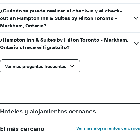
medio
la
de
estancia
¿Cuándo se puede realizar el check-in y el check-
una
El
out en Hampton Inn & Suites by Hilton Toronto -
habitación
gráfico
Markham, Ontario?
muestra
1
¿Hampton Inn & Suites by Hilton Toronto - Markham,
eje
X
Ontario ofrece wifi gratuito?
que
indica
el
Ver más preguntas frecuentes
número
de
días
que
faltan
para
la
Hoteles y alojamientos cercanos
estancia
El
gráfico
El más cercano
Ver más alojamientos cercanos
muestra
1