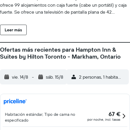
ofrece 99 alojamientos con caja fuerte (cabe un portátil) y caja
fuerte. Se ofrece una televisión de pantalla plana de 42
pulgadas con canales por cable. Se ofrece frigorífico,
microondas y cafetera y tetera. Este hotel en Markham ofrece
Leer más
acceso a Internet por cable y wifi gratis. Los servicios para las
personas de negocios incluyen teléfono con llamadas locales
gratuitas (pueden existir restricciones). Se ofrece servicio de
Ofertas más recientes para Hampton Inn &
limpieza todos los días y es posible solicitar secador de pelo. Los
Suites by Hilton Toronto - Markham, Ontario
servicios de ocio y esparcimiento en este hotel incluyen una
piscina cubierta y gimnasio.
vie. 14/8
-
sáb. 15/8
2 personas, 1 habitación
67 €
Habitación estándar, Tipo de cama no
por noche, incl. tasas
especificado