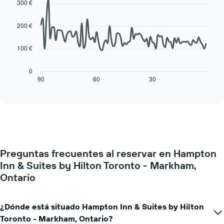
medio
300 €
with
El
de
90
gráfico
una
data
200 €
muestra
habitación
points.
1
eje
100 €
La
X
siguiente
que
tabla
0
indica
muestra
90
60
30
End
los
of
cómo
días
interactive
varía
chart
de
el
la
precio
semana.
de
El
una
gráfico
habitación
muestra
Preguntas frecuentes al reservar en Hampton
a
1
Inn & Suites by Hilton Toronto - Markham,
medida
eje
que
Ontario
Y
se
que
acerca
indica
la
¿Dónde está situado Hampton Inn & Suites by Hilton
el
fecha
precio
Toronto - Markham, Ontario?
de