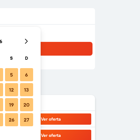
6
S
D
5
6
12
13
19
20
Ver oferta
26
27
Ver oferta