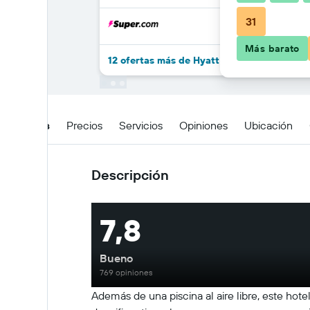
31
Más barato
12 ofertas más de Hyatt Regency Ludhiana
Detalles
Precios
Servicios
Opiniones
Ubicación
Descripción
7,8
Bueno
769 opiniones
Además de una piscina al aire libre, este hot