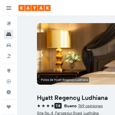
Vuelos
Hoteles
Coches
Viajes
Explore
Fotos de Hyatt Regency Ludhiana
Rastreador
El mejor momento
Hyatt Regency Ludhiana
Bueno
769 opiniones
7,8
Trips
4 estrellas
Site No. 4, Ferozepur Road, Ludhiāna