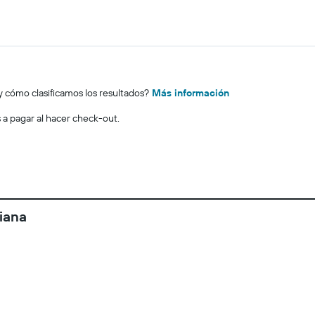
y cómo clasificamos los resultados?
Más información
s a pagar al hacer check-out.
iana