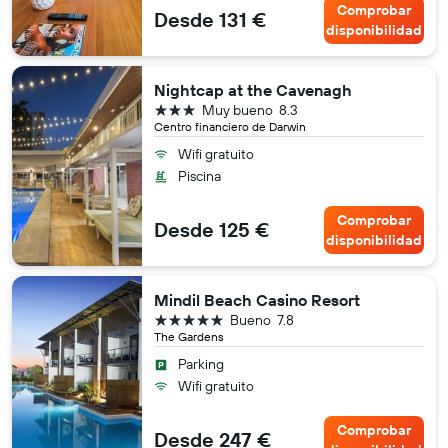
Comprobar
Desde 131 €
disponibilidad
Nightcap at the Cavenagh
3 estrellas
Muy bueno
8.3
Centro financiero de Darwin
Wifi gratuito
Piscina
Comprobar
Desde 125 €
disponibilidad
Mindil Beach Casino Resort
5 estrellas
Bueno
7.8
The Gardens
Parking
Wifi gratuito
Comprobar
Desde 247 €