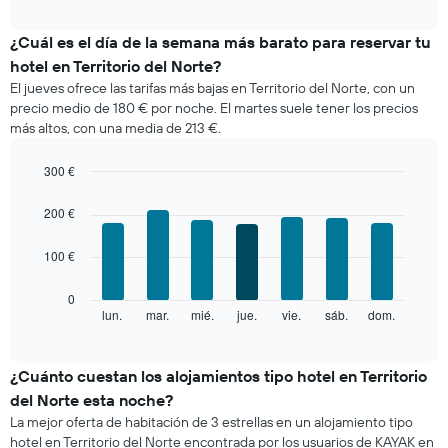
interactive
muestra
chart
el
¿Cuál es el día de la semana más barato para reservar tu
precio
hotel en Territorio del Norte?
medio
El jueves ofrece las tarifas más bajas en Territorio del Norte, con un
de
precio medio de 180 € por noche. El martes suele tener los precios
una
más altos, con una media de 213 €.
habitación
cada
mes
300 €
El
Bar
Chart
gráfico
graphic.
chart
200 €
with
muestra
7
1
100 €
bars.
eje
X
El
0
que
siguiente
lun.
mar.
mié.
jue.
vie.
sáb.
dom.
End
indica
of
gráfico
los
interactive
muestra
chart
meses.
el
¿Cuánto cuestan los alojamientos tipo hotel en Territorio
El
precio
gráfico
del Norte esta noche?
medio
muestra
La mejor oferta de habitación de 3 estrellas en un alojamiento tipo
de
1
hotel en Territorio del Norte encontrada por los usuarios de KAYAK en
una