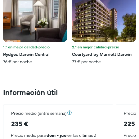
gráfico
días
muestra
1
eje
Y
que
indica
el
1.º en mejor calidad-precio
2.º en mejor calidad-precio
precio
Rydges Darwin Central
Courtyard by Marriott Darwin
medio
76 € por noche
77 € por noche
de
una
habitación
Información útil
Precio medio (entre semana)
Precio 
235 €
225 
Precio medio para
dom - jue
en las últimas 2
Precio 