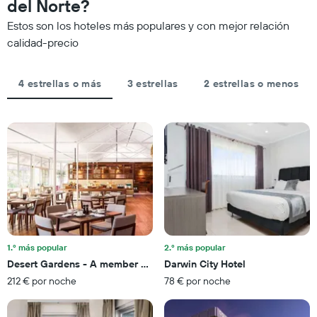
acerca
del Norte?
estrellas.
la
El
Estos son los hoteles más populares y con mejor relación
fecha
gráfico
de
calidad-precio
muestra
la
1
estancia
eje
El
4 estrellas o más
3 estrellas
2 estrellas o menos
Y
gráfico
que
muestra
indica
1
el
eje
precio
X
medio
que
de
indica
una
el
habitación
número
este
de
fin
días
de
que
semana
1.º más popular
2.º más popular
faltan
encontrado
Desert Gardens - A member of Novotel Hotels
Darwin City Hotel
para
en
212 € por noche
78 € por noche
la
los
estancia
últimos
El
3