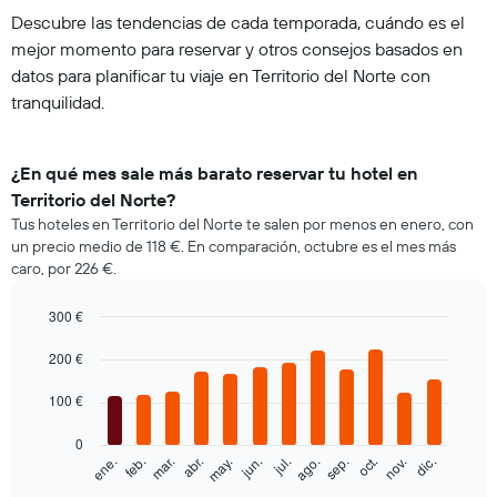
Descubre las tendencias de cada temporada, cuándo es el
mejor momento para reservar y otros consejos basados en
datos para planificar tu viaje en Territorio del Norte con
tranquilidad.
¿En qué mes sale más barato reservar tu hotel en
Territorio del Norte?
Tus hoteles en Territorio del Norte te salen por menos en enero, con
un precio medio de 118 €. En comparación, octubre es el mes más
caro, por 226 €.
300 €
Bar
Chart
graphic.
200 €
chart
with
12
100 €
bars.
0
El
feb.
may.
ago.
nov.
ene.
abr.
jul.
oct.
mar.
jun.
sep.
dic.
siguiente
End
of
gráfico