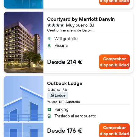
disponibilidad
Courtyard by Marriott Darwin
4 estrellas
Muy bueno
8.1
Centro financiero de Darwin
Wifi gratuito
Piscina
Comprobar
Desde 214 €
disponibilidad
Outback Lodge
Bueno
7.6
Lodge
Yulara, NT, Australia
Parking
Traslado al aeropuerto
Comprobar
Desde 176 €
disponibilidad