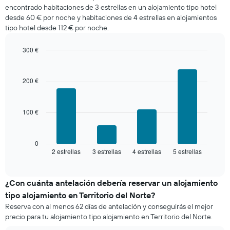
encontrado
eje
encontrado habitaciones de 3 estrellas en un alojamiento tipo hotel
en
Y
desde 60 € por noche y habitaciones de 4 estrellas en alojamientos
los
que
tipo hotel desde 112 € por noche.
últimos
indica
3
el
días
300 €
precio
agregado
Bar
medio
Chart
por
graphic.
chart
de
with
estrellas
200 €
una
4
El
habitación
bars.
gráfico
muestra
100 €
El
1
siguiente
eje
gráfico
X
muestra
0
que
2 estrellas
3 estrellas
4 estrellas
5 estrellas
el
End
indica
of
precio
interactive
las
medio
chart
categorías
de
¿Con cuánta antelación debería reservar un alojamiento
de
una
tipo alojamiento en Territorio del Norte?
hoteles
habitación
por
Reserva con al menos 62 días de antelación y conseguirás el mejor
este
estrellas.
precio para tu alojamiento tipo alojamiento en Territorio del Norte.
fin
El