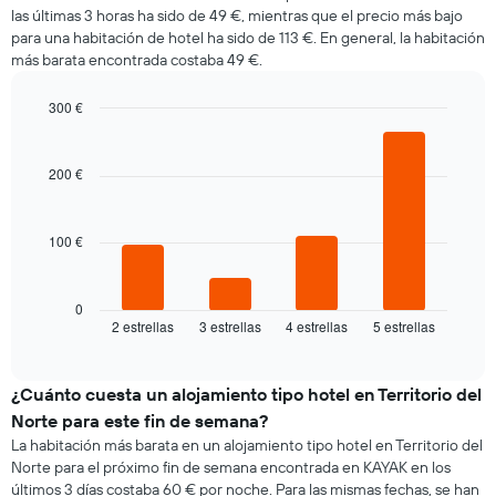
eje
las últimas 3 horas ha sido de 49 €, mientras que el precio más bajo
habitación
Y
para una habitación de hotel ha sido de 113 €. En general, la habitación
cada
que
más barata encontrada costaba 49 €.
día
indica
de
el
la
300 €
precio
semana
Bar
medio
Chart
El
graphic.
chart
de
gráfico
with
200 €
una
4
muestra
habitación
bars.
1
eje
100 €
El
X
siguiente
que
gráfico
indica
muestra
0
los
2 estrellas
3 estrellas
4 estrellas
5 estrellas
el
End
días
of
precio
de
interactive
medio
chart
la
de
¿Cuánto cuesta un alojamiento tipo hotel en Territorio del
semana.
una
El
Norte para este fin de semana?
habitación
gráfico
La habitación más barata en un alojamiento tipo hotel en Territorio del
esta
muestra
Norte para el próximo fin de semana encontrada en KAYAK en los
noche
1
últimos 3 días costaba 60 € por noche. Para las mismas fechas, se han