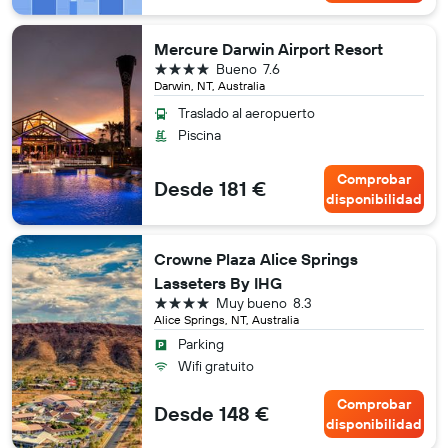
Mercure Darwin Airport Resort
4 estrellas
Bueno
7.6
Darwin, NT, Australia
Traslado al aeropuerto
Piscina
Comprobar
Desde 181 €
disponibilidad
Crowne Plaza Alice Springs
Lasseters By IHG
4 estrellas
Muy bueno
8.3
Alice Springs, NT, Australia
Parking
Wifi gratuito
Comprobar
Desde 148 €
disponibilidad