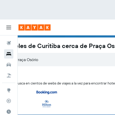
Vuelos
Hoteles de Curitiba cerca de Praça Os
Hoteles
Coches
Viajes
KAYAK busca en cientos de webs de viajes a la vez para encontrar hote
Explore
Rastreador
El mejor momento