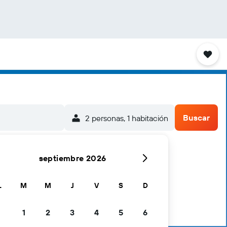
Buscar
2 personas, 1 habitación
septiembre 2026
L
M
M
J
V
S
D
1
2
3
4
5
6