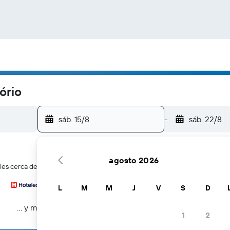
ório
sáb. 15/8
-
sáb. 22/8
agosto 2026
les cerca de Praça Osório en Curitiba
L
M
M
J
V
S
D
… y más
1
2