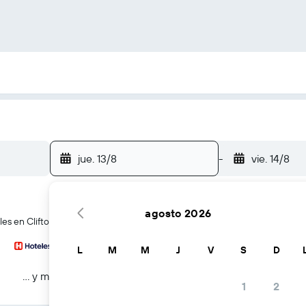
jue. 13/8
-
vie. 14/8
agosto 2026
es en Clifton, Texas
L
M
M
J
V
S
D
… y más
1
2