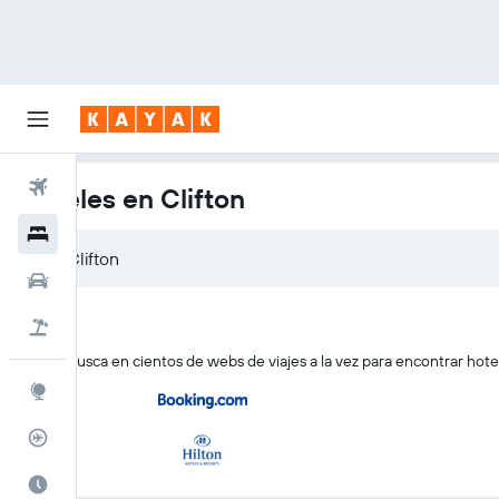
Vuelos
Hoteles en Clifton
Hoteles
Clifton
Coches
Viajes
KAYAK busca en cientos de webs de viajes a la vez para encontrar hotel
Explore
Rastreador
El mejor momento