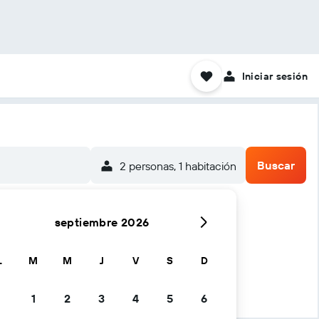
Iniciar sesión
Buscar
2 personas, 1 habitación
septiembre 2026
L
M
M
J
V
S
D
1
2
3
4
5
6