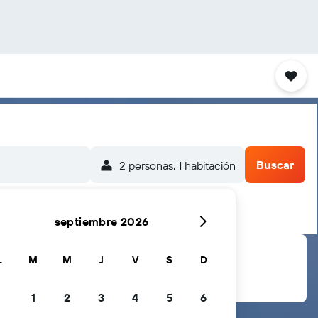
Buscar
2 personas, 1 habitación
septiembre 2026
L
M
M
J
V
S
D
1
2
3
4
5
6