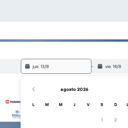
jue. 13/8
-
vie. 14/8
agosto 2026
L
M
M
J
V
S
D
… y más
1
2