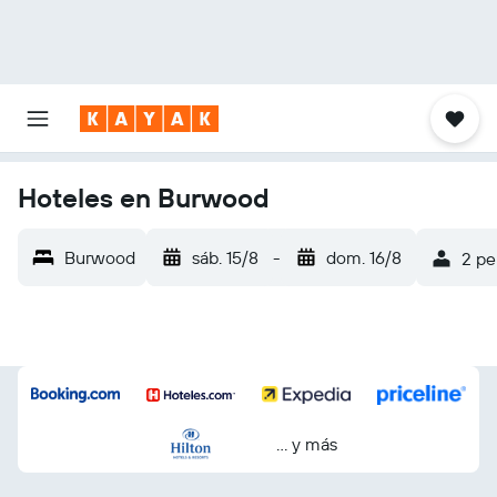
Hoteles en Burwood
Burwood
sáb. 15/8
-
dom. 16/8
2 pe
… y más