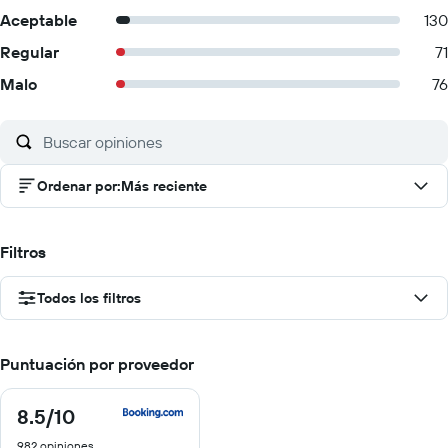
Aceptable
130
Regular
71
Malo
76
Ordenar por
:
Más reciente
Filtros
Todos los filtros
Puntuación por proveedor
8.5
/10
8.5
de
982 opiniones