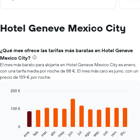
Hotel Geneve Mexico City
¿Qué mes ofrece las tarifas más baratas en Hotel Geneve
Mexico City?
El mes más barato para alojarte en Hotel Geneve Mexico City es enero,
con una tarifa media por noche de 88 €. El mes más caro es junio, con un
precio de 159 € por noche.
200 €
Bar
Chart
graphic.
chart
with
100 €
12
bars.
0
El
feb.
may.
ago.
nov.
mar.
jun.
sep.
dic.
ene.
abr.
jul.
oct.
siguiente
End
of