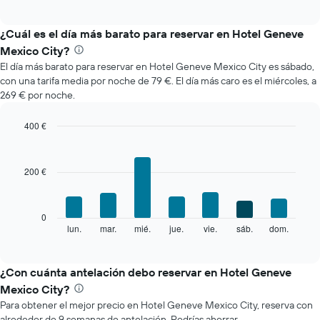
gráfico
interactive
muestra
chart
el
¿Cuál es el día más barato para reservar en Hotel Geneve
precio
Mexico City?
medio
El día más barato para reservar en Hotel Geneve Mexico City es sábado,
de
con una tarifa media por noche de 79 €. El día más caro es el miércoles, a
una
269 € por noche.
habitación
cada
mes
400 €
El
Bar
Chart
gráfico
graphic.
chart
with
muestra
200 €
7
1
bars.
eje
X
El
0
que
siguiente
lun.
mar.
mié.
jue.
vie.
sáb.
dom.
End
indica
of
gráfico
los
interactive
muestra
chart
meses.
el
¿Con cuánta antelación debo reservar en Hotel Geneve
El
precio
gráfico
Mexico City?
medio
muestra
Para obtener el mejor precio en Hotel Geneve Mexico City, reserva con
de
1
alrededor de 9 semanas de antelación. Podrías ahorrar