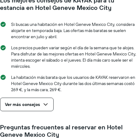
Los mejores consejos de KAYAK para tu
que
eje
se
estancia en Hotel Geneve Mexico City
Y
acerca
que
la
indica
fecha
Si buscas una habitación en Hotel Geneve Mexico City, considera
el
de
alojarte en temporada baja. Las ofertas más baratas se suelen
precio
la
encontrar en julio y abril.
medio
estancia
de
El
Los precios pueden variar según el día de la semana que te alojes.
una
gráfico
Para disfrutar de las mejores ofertas en Hotel Geneve Mexico City,
habitación
muestra
intenta escoger el sábado o el jueves. El día más caro suele ser el
1
miércoles.
eje
X
La habitación más barata que los usuarios de KAYAK reservaron en
que
Hotel Geneve Mexico City durante las dos últimas semanas costó
indica
269 €, y la más cara, 269 €.
el
número
Ver más consejos
de
días
que
faltan
Preguntas frecuentes al reservar en Hotel
para
Geneve Mexico City
la