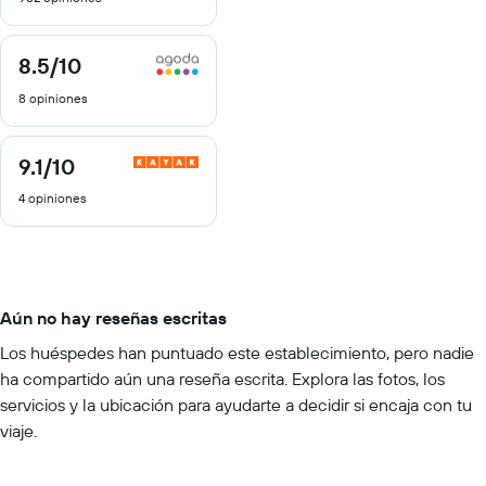
10
8.5
/10
8.5
de
8 opiniones
10
9.1
/10
9.1
de
4 opiniones
10
Aún no hay reseñas escritas
Los huéspedes han puntuado este establecimiento, pero nadie
ha compartido aún una reseña escrita. Explora las fotos, los
servicios y la ubicación para ayudarte a decidir si encaja con tu
viaje.