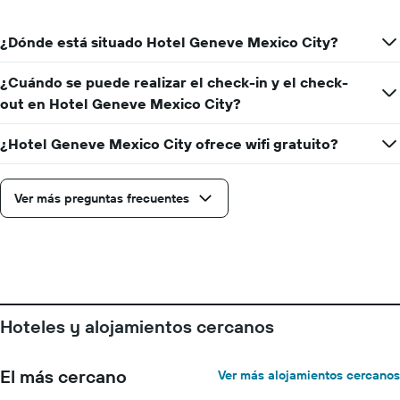
estancia
El
¿Dónde está situado Hotel Geneve Mexico City?
gráfico
muestra
1
¿Cuándo se puede realizar el check-in y el check-
eje
out en Hotel Geneve Mexico City?
Y
que
¿Hotel Geneve Mexico City ofrece wifi gratuito?
indica
el
precio
medio
Ver más preguntas frecuentes
de
una
habitación
Hoteles y alojamientos cercanos
El más cercano
Ver más alojamientos cercanos