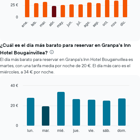
12
25 €
bars.
0
El
feb.
may.
ago.
nov.
ene.
abr.
jul.
oct.
mar.
jun.
sep.
dic.
siguiente
End
of
gráfico
interactive
muestra
chart
el
¿Cuál es el día más barato para reservar en Granpa's Inn
precio
Hotel Bougainvillea?
medio
El día más barato para reservar en Granpa's Inn Hotel Bougainvillea es
de
martes, con una tarifa media por noche de 20 €. El día más caro es el
una
miércoles, a 34 € por noche.
habitación
cada
mes
40 €
El
Bar
Chart
gráfico
graphic.
chart
with
muestra
20 €
7
1
bars.
eje
X
El
0
que
siguiente
lun.
mar.
mié.
jue.
vie.
sáb.
dom.
End
indica
of
gráfico
los
interactive