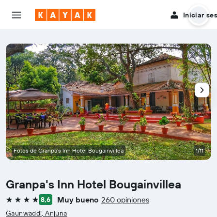
Iniciar se
Fotos de Granpa's Inn Hotel Bougainvillea
1/11
Granpa's Inn Hotel Bougainvillea
Muy bueno
260 opiniones
8,6
4 estrellas
Gaunwaddi, Anjuna