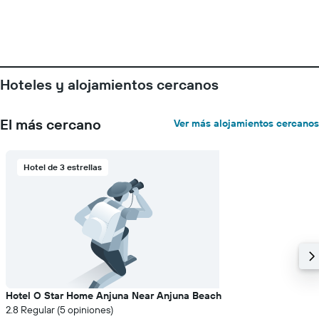
semana.
El
gráfico
muestra
1
eje
Hoteles y alojamientos cercanos
Y
que
indica
El más cercano
Ver más alojamientos cercanos
el
precio
medio
Hotel de 3 estrellas
de
una
habitación
Hotel O Star Home Anjuna Near Anjuna Beach
2.8 Regular (5 opiniones)