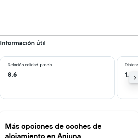
Información útil
Relación calidad-precio
Distanc
8,6
1,8 
Más opciones de coches de
alojamiento en Anjuna