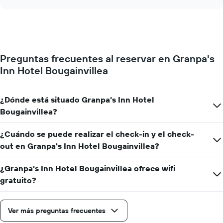
muestra
chart
meses.
el
El
precio
gráfico
medio
muestra
de
1
una
eje
Preguntas frecuentes al reservar en Granpa's
habitación
Y
Inn Hotel Bougainvillea
cada
que
día
indica
de
el
la
¿Dónde está situado Granpa's Inn Hotel
precio
semana
medio
Bougainvillea?
El
de
gráfico
una
¿Cuándo se puede realizar el check-in y el check-
muestra
habitación
1
out en Granpa's Inn Hotel Bougainvillea?
eje
X
¿Granpa's Inn Hotel Bougainvillea ofrece wifi
que
gratuito?
indica
los
días
Ver más preguntas frecuentes
de
la