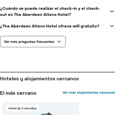
muestra
1
¿Cuándo se puede realizar el check-in y el check-
eje
out en The Aberdeen Altens Hotel?
Y
que
¿The Aberdeen Altens Hotel ofrece wifi gratuito?
indica
el
precio
medio
Ver más preguntas frecuentes
de
una
habitación
Hoteles y alojamientos cercanos
El más cercano
Ver más alojamientos cercanos
Hotel de 3 estrellas