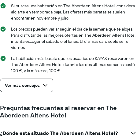
indica
fecha
Si buscas una habitación en The Aberdeen Altens Hotel, considera
el
de
alojarte en temporada baja. Las ofertas más baratas se suelen
precio
la
encontrar en noviembre y julio.
medio
estancia
de
El
Los precios pueden variar según el día de la semana que te alojes.
una
gráfico
Para disfrutar de las mejores ofertas en The Aberdeen Altens Hotel,
habitación
muestra
intenta escoger el sábado o el lunes. El día más caro suele ser el
1
viernes.
eje
X
La habitación más barata que los usuarios de KAYAK reservaron en
que
The Aberdeen Altens Hotel durante las dos últimas semanas costó
indica
100 €, y la más cara, 100 €.
el
número
Ver más consejos
de
días
que
faltan
Preguntas frecuentes al reservar en The
para
Aberdeen Altens Hotel
la
estancia
El
¿Dónde está situado The Aberdeen Altens Hotel?
gráfico