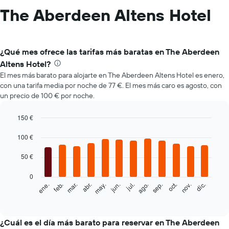
The Aberdeen Altens Hotel
¿Qué mes ofrece las tarifas más baratas en The Aberdeen
Altens Hotel?
El mes más barato para alojarte en The Aberdeen Altens Hotel es enero,
con una tarifa media por noche de 77 €. El mes más caro es agosto, con
un precio de 100 € por noche.
150 €
Bar
Chart
graphic.
100 €
chart
with
12
50 €
bars.
0
El
feb.
may.
ago.
nov.
mar.
jun.
sep.
dic.
ene.
abr.
jul.
oct.
siguiente
End
of
gráfico
interactive
muestra
chart
el
¿Cuál es el día más barato para reservar en The Aberdeen