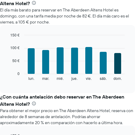
precio
Altens Hotel?
medio
El día más barato para reservar en The Aberdeen Altens Hotel es
de
domingo, con una tarifa media por noche de 82 €. El día más caro es el
una
viernes, a 105 € por noche.
habitación
cada
mes
150 €
El
Bar
Chart
gráfico
graphic.
chart
100 €
with
muestra
7
1
50 €
bars.
eje
X
El
0
que
siguiente
lun.
mar.
mié.
jue.
vie.
sáb.
dom.
End
indica
of
gráfico
los
interactive
muestra
chart
meses.
el
¿Con cuánta antelación debo reservar en The Aberdeen
El
precio
gráfico
Altens Hotel?
medio
muestra
Para obtener el mejor precio en The Aberdeen Altens Hotel, reserva con
de
1
alrededor de 8 semanas de antelación. Podrías ahorrar
una
eje
aproximadamente 20 % en comparación con hacerlo a última hora.
habitación
Y
cada
que