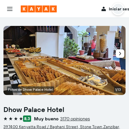
Iniciar se
Fotos de Dhow Palace Hotel
1/13
Dhow Palace Hotel
Muy bueno
3170 opiniones
8,3
4 estrellas
397400 Kenyatta Road / Baghani Street, Stone Town Zanzibar,