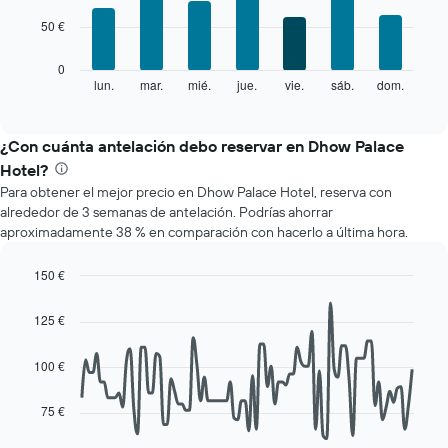
7
1
50 €
bars.
eje
X
El
0
que
siguiente
lun.
mar.
mié.
jue.
vie.
sáb.
dom.
End
indica
of
gráfico
los
interactive
muestra
chart
meses.
el
¿Con cuánta antelación debo reservar en Dhow Palace
El
precio
gráfico
Hotel?
medio
muestra
Para obtener el mejor precio en Dhow Palace Hotel, reserva con
de
1
alrededor de 3 semanas de antelación. Podrías ahorrar
una
eje
aproximadamente 38 % en comparación con hacerlo a última hora.
habitación
Y
cada
que
día
150 €
indica
de
Line
Chart
el
la
graphic.
chart
precio
125 €
with
semana
medio
90
El
de
data
100 €
gráfico
una
points.
muestra
habitación
1
75 €
La
eje
siguiente
X