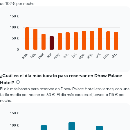
de 102 € por noche.
150 €
Bar
Chart
graphic.
100 €
chart
with
12
50 €
bars.
0
El
feb.
may.
ago.
nov.
mar.
jun.
sep.
dic.
ene.
abr.
jul.
oct.
siguiente
End
of
gráfico
interactive
muestra
chart
el
¿Cuál es el día más barato para reservar en Dhow Palace
precio
Hotel?
medio
El día más barato para reservar en Dhow Palace Hotel es viernes, con una
de
tarifa media por noche de 63 €. El día más caro es el jueves, a 115 € por
una
noche.
habitación
cada
mes
150 €
El
Bar
Chart
gráfico
graphic.
chart
100 €
with
muestra