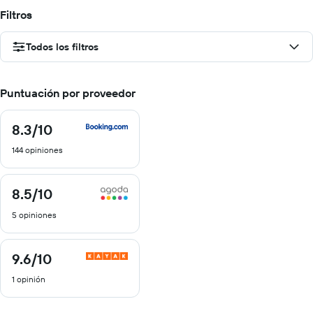
Filtros
Todos los filtros
Puntuación por proveedor
8.3
/10
8.3
de
144 opiniones
10
8.5
/10
8.5
de
5 opiniones
10
9.6
/10
9.6
de
1 opinión
10