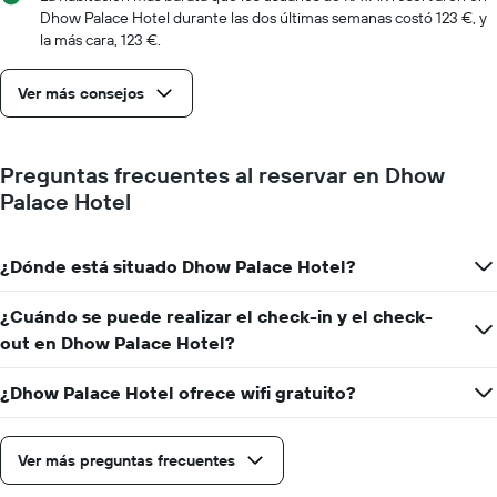
X
Dhow Palace Hotel durante las dos últimas semanas costó 123 €, y
que
la más cara, 123 €.
indica
el
Ver más consejos
número
de
días
que
Preguntas frecuentes al reservar en Dhow
faltan
Palace Hotel
para
la
estancia
¿Dónde está situado Dhow Palace Hotel?
El
gráfico
muestra
¿Cuándo se puede realizar el check-in y el check-
1
out en Dhow Palace Hotel?
eje
Y
¿Dhow Palace Hotel ofrece wifi gratuito?
que
indica
el
precio
Ver más preguntas frecuentes
medio