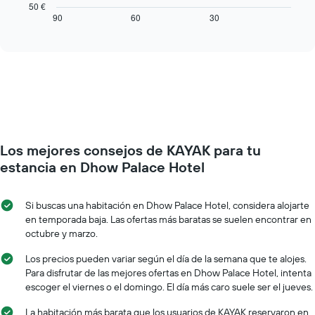
tabla
50 €
que
muestra
90
60
30
End
indica
of
cómo
interactive
los
varía
chart
días
el
de
precio
la
de
semana.
una
El
habitación
gráfico
a
muestra
medida
1
Los mejores consejos de KAYAK para tu
que
eje
se
estancia en Dhow Palace Hotel
Y
acerca
que
la
indica
fecha
Si buscas una habitación en Dhow Palace Hotel, considera alojarte
el
de
en temporada baja. Las ofertas más baratas se suelen encontrar en
precio
la
octubre y marzo.
medio
estancia
de
El
Los precios pueden variar según el día de la semana que te alojes.
una
gráfico
Para disfrutar de las mejores ofertas en Dhow Palace Hotel, intenta
habitación
muestra
escoger el viernes o el domingo. El día más caro suele ser el jueves.
1
eje
La habitación más barata que los usuarios de KAYAK reservaron en