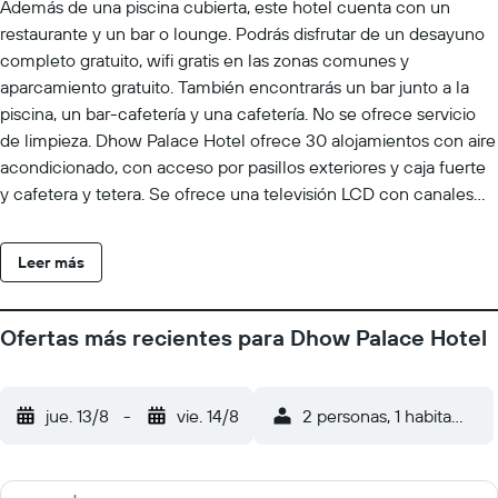
Además de una piscina cubierta, este hotel cuenta con un
restaurante y un bar o lounge. Podrás disfrutar de un desayuno
completo gratuito, wifi gratis en las zonas comunes y
aparcamiento gratuito. También encontrarás un bar junto a la
piscina, un bar-cafetería y una cafetería. No se ofrece servicio
de limpieza. Dhow Palace Hotel ofrece 30 alojamientos con aire
acondicionado, con acceso por pasillos exteriores y caja fuerte
y cafetera y tetera. Se ofrece una televisión LCD con canales
por cable. Los baños están equipados con ducha, zapatillas y
secador de pelo. Este hotel en Ciudad de Zanzíbar ofrece
Leer más
acceso a Internet wifi gratis. Los servicios para las personas de
negocios incluyen escritorio y teléfono. En el alojamiento hay
piscina cubierta y piscina infantil. Se pueden practicar las
Ofertas más recientes para Dhow Palace Hotel
actividades de ocio y esparcimiento que se indican más abajo
en las instalaciones o cerca del alojamiento (es posible que se
aplique un recargo).
jue. 13/8
-
vie. 14/8
2 personas, 1 habitación