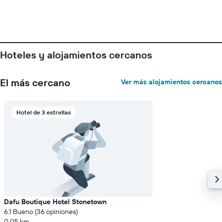
de
una
habitación
Hoteles y alojamientos cercanos
El más cercano
Ver más alojamientos cercanos
Hotel de 3 estrellas
Dafu Boutique Hotel Stonetown
6.1 Bueno (36 opiniones)
0,05 km