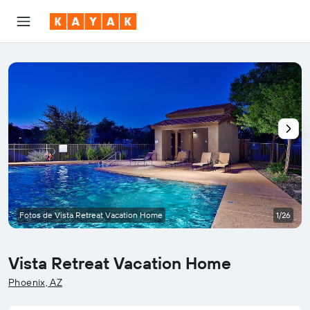
Fotos de Vista Retreat Vacation Home
1/26
Vista Retreat Vacation Home
Categoría 0
Phoenix, AZ