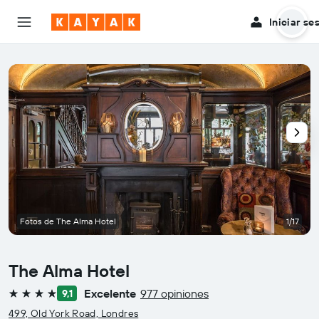
Iniciar se
Fotos de The Alma Hotel
1/17
The Alma Hotel
Excelente
977 opiniones
9,1
4 estrellas
499, Old York Road, Londres