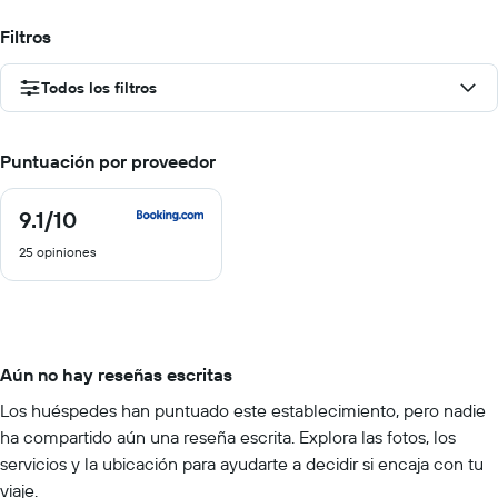
Filtros
Todos los filtros
Puntuación por proveedor
9.1
/10
9.1
de
25 opiniones
10
Aún no hay reseñas escritas
Los huéspedes han puntuado este establecimiento, pero nadie
ha compartido aún una reseña escrita. Explora las fotos, los
servicios y la ubicación para ayudarte a decidir si encaja con tu
viaje.