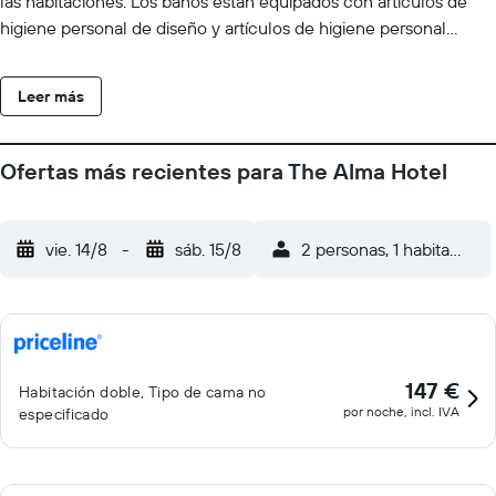
las habitaciones. Los baños están equipados con artículos de
higiene personal de diseño y artículos de higiene personal
gratuitos. Este alojamiento en Londres ofrece acceso a Internet
wifi gratis. Entre las comodidades especialmente pensadas para
Leer más
las personas en viaje de negocios se incluyen escritorio, cajas
fuertes y teléfono. Las habitaciones también incluyen máquina
de café espresso y botella de agua gratuita. Se ofrece servicio
Ofertas más recientes para The Alma Hotel
de limpieza todos los días. Se pueden practicar las actividades
de ocio y esparcimiento que se indican más abajo en las
instalaciones o cerca del alojamiento (es posible que se aplique
vie. 14/8
-
sáb. 15/8
2 personas, 1 habitación
un recargo).
147 €
Habitación doble, Tipo de cama no
por noche, incl. IVA
especificado