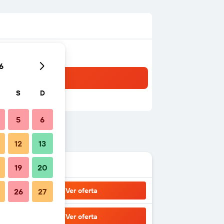
6
S
D
5
6
12
13
19
20
Ver oferta
26
27
Ver oferta