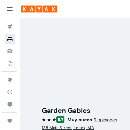
Vuelos
Hoteles
Coches
Viajes
Explore
Rastreador
El mejor momento
Garden Gables
Muy bueno
9 opiniones
8,7
Trips
3 estrellas
135 Main Street, Lenox, MA