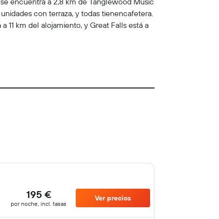
umo se encuentra a 2,8 km de Tanglewood Music
unidades con terraza, y todas tienencafetera.
11 km del alojamiento, y Great Falls está a
195 €
Ver precios
por noche, incl. tasas