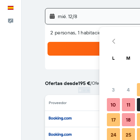
Español
mié. 12/8
Escríbenos
2 personas, 1 habitación
L
M
Ofertas desde
195 €
/
Oferta más barata de pre
3
4
Proveedor
10
11
17
18
24
25