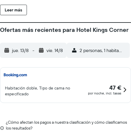
egipcio. Se ofrece una televisión LED en todas las habitaciones.
Leer más
Los baños están equipados con bañera o ducha, zapatillas y
artículos de higiene personal gratuitos. Este hotel en Jaipur
ofrece acceso a Internet wifi gratis. Las habitaciones también
Ofertas más recientes para Hotel Kings Corner
incluyen botella de agua gratuita y ventilador de techo. Es
posible solicitar frigorífico, tabla de planchar con plancha y
secador de pelo. Se ofrece servicio de limpieza todos los días.
jue. 13/8
-
vie. 14/8
2 personas, 1 habitación
47 €
Habitación doble, Tipo de cama no
por noche, incl. tasas
especificado
¿Cómo afectan los pagos a nuestra clasificación y cómo clasificamos
los resultados?