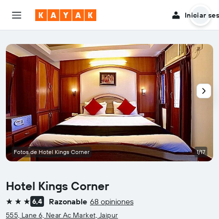
Iniciar se
Fotos de Hotel Kings Corner
1/17
Hotel Kings Corner
Razonable
68 opiniones
6,4
3 estrellas
555, Lane 6, Near Ac Market, Jaipur