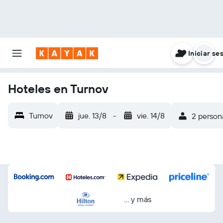
Iniciar se
Hoteles en Turnov
Turnov
jue. 13/8
-
vie. 14/8
2 persona
… y más