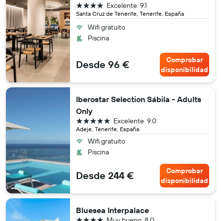
4 estrellas
Excelente
9.1
Santa Cruz de Tenerife, Tenerife, España
Wifi gratuito
Piscina
Comprobar
Desde 96 €
disponibilidad
Iberostar Selection Sábila - Adults
Only
5 estrellas
Excelente
9.0
Adeje, Tenerife, España
Wifi gratuito
Piscina
Comprobar
Desde 244 €
disponibilidad
Bluesea Interpalace
4 estrellas
Muy bueno
8.0