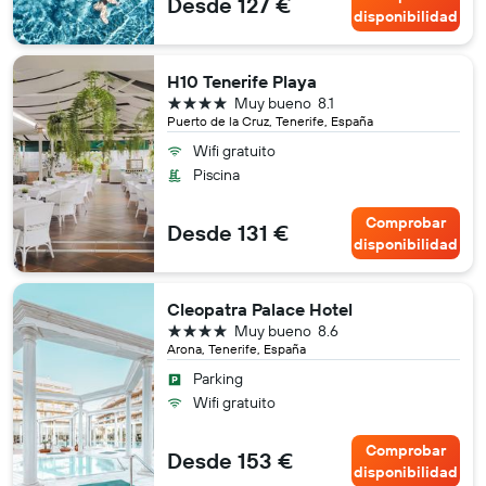
Desde 127 €
disponibilidad
H10 Tenerife Playa
4 estrellas
Muy bueno
8.1
Puerto de la Cruz, Tenerife, España
Wifi gratuito
Piscina
Comprobar
Desde 131 €
disponibilidad
Cleopatra Palace Hotel
4 estrellas
Muy bueno
8.6
Arona, Tenerife, España
Parking
Wifi gratuito
Comprobar
Desde 153 €
disponibilidad