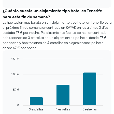
precio
interactive
medio
chart
de
¿Cuánto cuesta un alojamiento tipo hotel en Tenerife
una
para este fin de semana?
habitación
La habitación más barata en un alojamiento tipo hotel en Tenerife para
esta
el próximo fin de semana encontrada en KAYAK en los últimos 3 días
noche
costaba 27 € por noche. Para las mismas fechas, se han encontrado
encontrado
habitaciones de 3 estrellas en un alojamiento tipo hotel desde 27 €
en
por noche y habitaciones de 4 estrellas en alojamientos tipo hotel
los
desde 67 € por noche.
últimos
3
días
150 €
agregado
Bar
Chart
por
graphic.
chart
with
estrellas
100 €
3
El
bars.
gráfico
muestra
50 €
El
1
siguiente
eje
gráfico
X
muestra
0
que
3 estrellas
4 estrellas
5 estrellas
el
End
indica
of