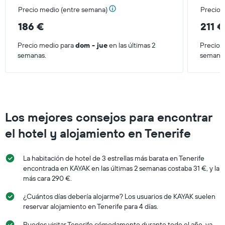
Precio medio (entre semana)
Precio 
186 €
211 €
Precio medio para
dom - jue
en las últimas 2
Precio 
semanas.
semana
Los mejores consejos para encontrar
el hotel y alojamiento en Tenerife
La habitación de hotel de 3 estrellas más barata en Tenerife
encontrada en KAYAK en las últimas 2 semanas costaba 31 €, y la
más cara 290 €.
¿Cuántos días debería alojarme? Los usuarios de KAYAK suelen
reservar alojamiento en Tenerife para 4 días.
Puedes visitar Tenerife cómodamente durante todo el año, ya