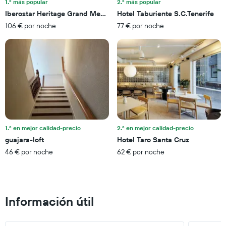
1.º más popular
2.º más popular
días
de
Iberostar Heritage Grand Mencey
Hotel Taburiente S.C.Tenerife
que
semana
faltan
106 € por noche
77 € por noche
encontrado
para
en
la
los
estancia
últimos
El
3
gráfico
días
muestra
1
eje
Y
que
1.º en mejor calidad-precio
2.º en mejor calidad-precio
indica
el
guajara-loft
Hotel Taro Santa Cruz
precio
46 € por noche
62 € por noche
medio
de
una
habitación
Información útil