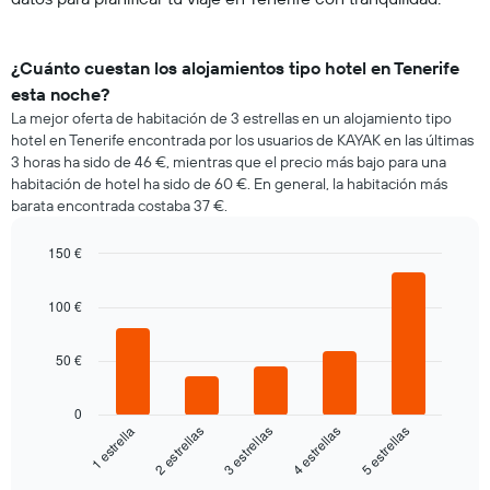
¿Cuánto cuestan los alojamientos tipo hotel en Tenerife
esta noche?
La mejor oferta de habitación de 3 estrellas en un alojamiento tipo
hotel en Tenerife encontrada por los usuarios de KAYAK en las últimas
3 horas ha sido de 46 €, mientras que el precio más bajo para una
habitación de hotel ha sido de 60 €. En general, la habitación más
barata encontrada costaba 37 €.
150 €
Bar
Chart
graphic.
chart
100 €
with
5
bars.
50 €
El
siguiente
0
gráfico
3 estrellas
4 estrellas
5 estrellas
1 estrella
2 estrellas
muestra
el
End
of