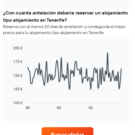
precio
interactive
las
medio
chart
categorías
de
¿Con cuánta antelación debería reservar un alojamiento
de
una
tipo alojamiento en Tenerife?
hoteles
habitación
por
Reserva con al menos 30 días de antelación y conseguirás el mejor
este
estrellas.
precio para tu alojamiento tipo alojamiento en Tenerife.
fin
El
de
gráfico
semana
200 €
muestra
encontrado
1
Line
Chart
en
graphic.
chart
eje
175 €
los
with
Y
90
últimos
que
data
3
150 €
indica
points.
días
el
agregado
precio
125 €
La
por
medio
siguiente
estrellas
de
tabla
100 €
El
una
muestra
90
60
30
End
gráfico
habitación
of
cómo
muestra
interactive
esta
varía
chart
1
noche
el
eje
encontrado
precio
X
Buscar ofertas
en