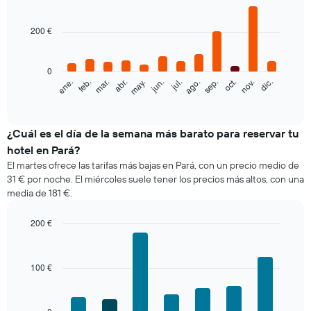
Bar
Chart
graphic.
chart
with
200 €
12
bars.
0
El
feb.
may.
ago.
nov.
ene.
abr.
jul.
oct.
mar.
jun.
sep.
dic.
siguiente
End
of
gráfico
interactive
muestra
chart
el
¿Cuál es el día de la semana más barato para reservar tu
precio
hotel en Pará?
medio
El martes ofrece las tarifas más bajas en Pará, con un precio medio de
de
31 € por noche. El miércoles suele tener los precios más altos, con una
una
media de 181 €.
habitación
cada
mes
200 €
El
Bar
Chart
gráfico
graphic.
chart
with
muestra
100 €
7
1
bars.
eje
X
El