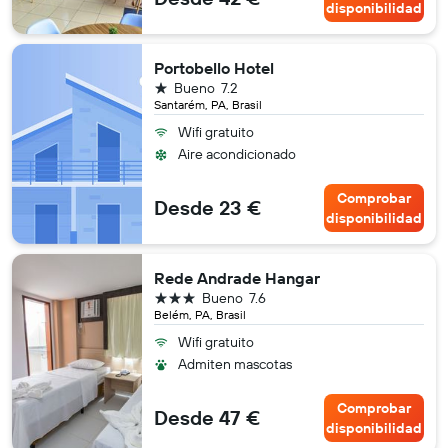
disponibilidad
Portobello Hotel
1 estrella
Bueno
7.2
Santarém, PA, Brasil
Wifi gratuito
Aire acondicionado
Comprobar
Desde 23 €
disponibilidad
Rede Andrade Hangar
3 estrellas
Bueno
7.6
Belém, PA, Brasil
Wifi gratuito
Admiten mascotas
Comprobar
Desde 47 €
disponibilidad