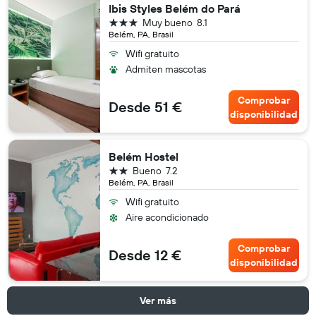
Ibis Styles Belém do Pará
3 estrellas
Muy bueno
8.1
Belém, PA, Brasil
Wifi gratuito
Admiten mascotas
Comprobar
Desde 51 €
disponibilidad
Belém Hostel
2 estrellas
Bueno
7.2
Belém, PA, Brasil
Wifi gratuito
Aire acondicionado
Comprobar
Desde 12 €
disponibilidad
Ver más