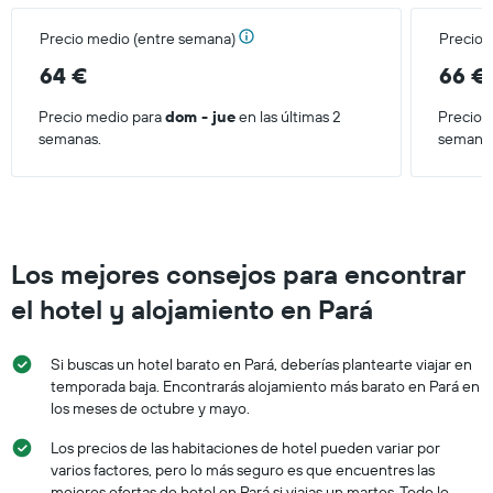
Precio medio (entre semana)
Precio 
64 €
66 €
Precio medio para
dom - jue
en las últimas 2
Precio 
semanas.
semana
Los mejores consejos para encontrar
el hotel y alojamiento en Pará
Si buscas un hotel barato en Pará, deberías plantearte viajar en
temporada baja. Encontrarás alojamiento más barato en Pará en
los meses de octubre y mayo.
Los precios de las habitaciones de hotel pueden variar por
varios factores, pero lo más seguro es que encuentres las
mejores ofertas de hotel en Pará si viajas un martes. Todo lo