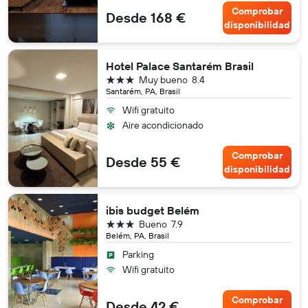
Comprobar
Desde 168 €
disponibilidad
Hotel Palace Santarém Brasil
3 estrellas
Muy bueno
8.4
Santarém, PA, Brasil
Wifi gratuito
Aire acondicionado
Comprobar
Desde 55 €
disponibilidad
ibis budget Belém
3 estrellas
Bueno
7.9
Belém, PA, Brasil
Parking
Wifi gratuito
Comprobar
Desde 42 €