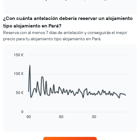
indica
of
precio
interactive
las
medio
chart
categorías
de
¿Con cuánta antelación debería reservar un alojamiento
de
una
tipo alojamiento en Pará?
hoteles
habitación
por
Reserva con al menos 7 días de antelación y conseguirás el mejor
este
estrellas.
precio para tu alojamiento tipo alojamiento en Pará.
fin
El
de
gráfico
semana
150 €
muestra
encontrado
1
Line
Chart
en
graphic.
chart
eje
los
with
Y
100 €
90
últimos
que
data
3
indica
points.
días
el
50 €
agregado
precio
La
por
medio
siguiente
estrellas
de
tabla
0
El
una
muestra
90
60
30
End
gráfico
habitación
of
cómo
muestra
interactive
esta
varía
chart
1
noche
el
eje
encontrado