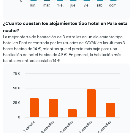
0
que
siguiente
lun.
mar.
mié.
jue.
vie.
sáb.
dom.
End
indica
of
gráfico
los
interactive
muestra
chart
meses.
el
¿Cuánto cuestan los alojamientos tipo hotel en Pará esta
El
precio
gráfico
noche?
medio
muestra
La mejor oferta de habitación de 3 estrellas en un alojamiento tipo
de
1
hotel en Pará encontrada por los usuarios de KAYAK en las últimas 3
una
eje
horas ha sido de 14 €, mientras que el precio más bajo para una
habitación
Y
habitación de hotel ha sido de 49 €. En general, la habitación más
cada
que
barata encontrada costaba 14 €.
día
indica
de
el
la
75 €
precio
semana
Bar
medio
Chart
El
graphic.
chart
de
50 €
gráfico
with
una
5
muestra
habitación
bars.
1
25 €
eje
El
X
siguiente
0
que
gráfico
3 estrellas
2 estrellas
1 estrella
5 estrellas
4 estrellas
indica
muestra
los
el
End