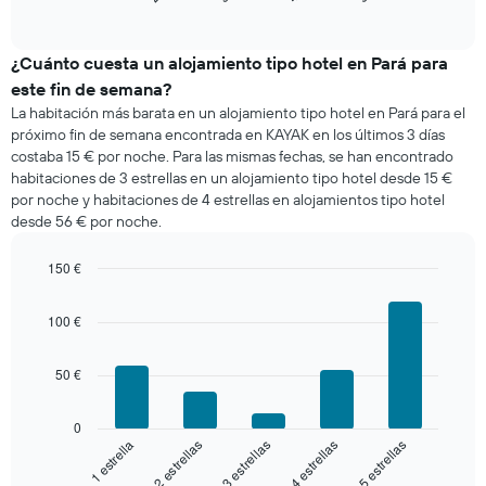
días
of
precio
de
interactive
medio
chart
la
de
¿Cuánto cuesta un alojamiento tipo hotel en Pará para
semana.
una
El
este fin de semana?
habitación
gráfico
La habitación más barata en un alojamiento tipo hotel en Pará para el
esta
muestra
próximo fin de semana encontrada en KAYAK en los últimos 3 días
noche
1
costaba 15 € por noche. Para las mismas fechas, se han encontrado
encontrado
eje
habitaciones de 3 estrellas en un alojamiento tipo hotel desde 15 €
en
Y
por noche y habitaciones de 4 estrellas en alojamientos tipo hotel
los
que
desde 56 € por noche.
últimos
indica
3
el
días
150 €
precio
agregado
Bar
medio
Chart
por
graphic.
chart
de
100 €
with
estrellas
una
5
El
habitación
bars.
gráfico
50 €
muestra
El
1
siguiente
0
eje
gráfico
3 estrellas
4 estrellas
5 estrellas
1 estrella
2 estrellas
X
muestra
que
el
End