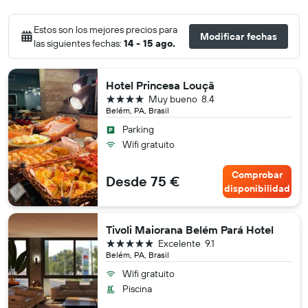
Estos son los mejores precios para
Modificar fechas
las siguientes fechas:
14 - 15 ago.
Hotel Princesa Louçã
4 estrellas
Muy bueno
8.4
Belém, PA, Brasil
Parking
Wifi gratuito
Comprobar
Desde 75 €
disponibilidad
Tivoli Maiorana Belém Pará Hotel
5 estrellas
Excelente
9.1
Belém, PA, Brasil
Wifi gratuito
Piscina