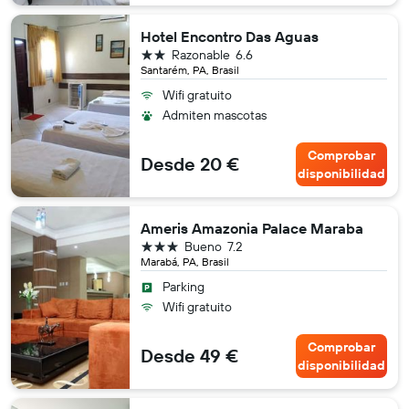
Hotel Encontro Das Aguas
2 estrellas
Razonable
6.6
Santarém, PA, Brasil
Wifi gratuito
Admiten mascotas
Comprobar
Desde 20 €
disponibilidad
Ameris Amazonia Palace Maraba
3 estrellas
Bueno
7.2
Marabá, PA, Brasil
Parking
Wifi gratuito
Comprobar
Desde 49 €
disponibilidad