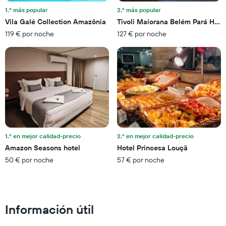
de
fin
1.º más popular
2.º más popular
días
de
Vila Galé Collection Amazônia
Tivoli Maiorana Belém Pará Hote
que
semana
faltan
119 € por noche
127 € por noche
encontrado
para
en
la
los
estancia
últimos
El
3
gráfico
días
muestra
1
eje
Y
que
1.º en mejor calidad-precio
2.º en mejor calidad-precio
indica
el
Amazon Seasons hotel
Hotel Princesa Louçã
precio
50 € por noche
57 € por noche
medio
de
una
habitación
Información útil