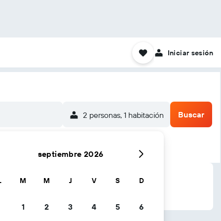
Iniciar sesión
Buscar
2 personas, 1 habitación
septiembre 2026
L
M
M
J
V
S
D
1
2
3
4
5
6