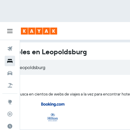
Vuelos
Hoteles en Leopoldsburg
Hoteles
Coches
Viajes
KAYAK busca en cientos de webs de viajes a la vez para encontrar hot
Explore
Rastreador
El mejor momento