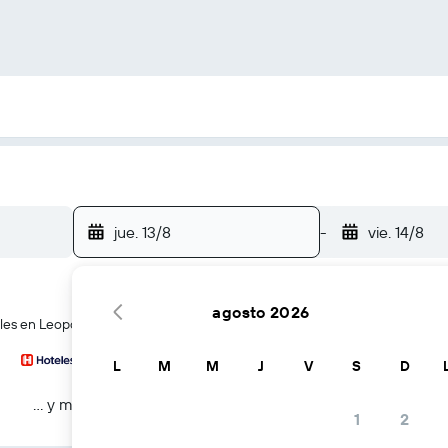
jue. 13/8
-
vie. 14/8
agosto 2026
eles en Leopoldsburg
L
M
M
J
V
S
D
… y más
1
2