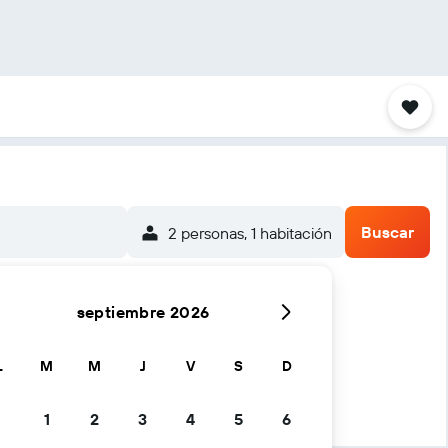
Buscar
2 personas, 1 habitación
septiembre 2026
L
M
M
J
V
S
D
1
2
3
4
5
6