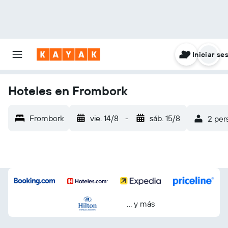
Iniciar se
Hoteles en Frombork
Frombork
vie. 14/8
-
sáb. 15/8
2 per
… y más