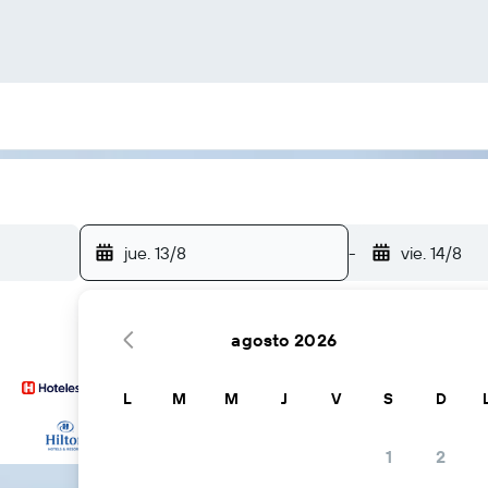
jue. 13/8
-
vie. 14/8
agosto 2026
L
M
M
J
V
S
D
… y más
1
2