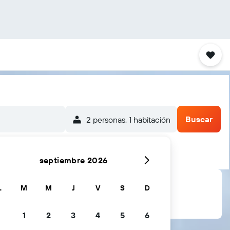
Buscar
2 personas, 1 habitación
septiembre 2026
L
M
M
J
V
S
D
1
2
3
4
5
6