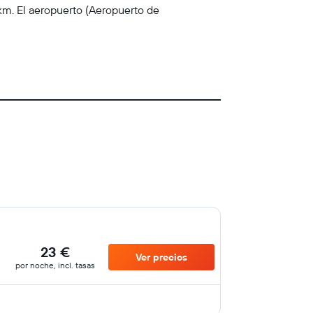
 km. El aeropuerto (Aeropuerto de
23 €
Ver precios
por noche, incl. tasas