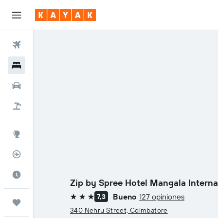
Vuelos
Hoteles
Coches
Viajes
Explore
Rastreador
El mejor momento
Zip by Spree Hotel Mangala Interna
Bueno
127 opiniones
7,3
3 estrellas
Trips
340 Nehru Street, Coimbatore