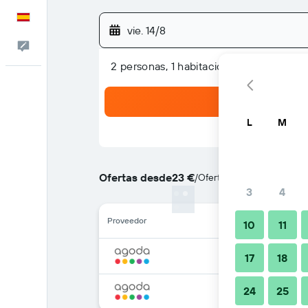
Español
vie. 14/8
Escríbenos
2 personas, 1 habitación
L
M
Ofertas desde
23 €
/
Oferta más barata de pre
3
4
Proveedor
10
11
17
18
24
25