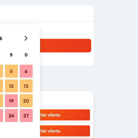
6
S
D
5
6
12
13
19
20
Ver oferta
26
27
Ver oferta