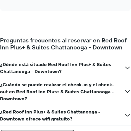
of
gráfico
los
interactive
muestra
chart
meses.
el
El
precio
gráfico
medio
muestra
de
1
una
eje
Preguntas frecuentes al reservar en Red Roof
habitación
Y
Inn Plus+ & Suites Chattanooga - Downtown
cada
que
día
indica
de
el
la
¿Dónde está situado Red Roof Inn Plus+ & Suites
precio
semana
medio
Chattanooga - Downtown?
El
de
gráfico
una
¿Cuándo se puede realizar el check-in y el check-
muestra
habitación
1
out en Red Roof Inn Plus+ & Suites Chattanooga -
eje
Downtown?
X
que
¿Red Roof Inn Plus+ & Suites Chattanooga -
indica
Downtown ofrece wifi gratuito?
los
días
de