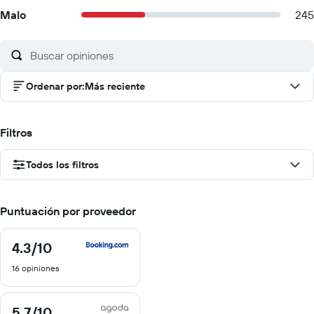
Malo
245
Ordenar por
:
Más reciente
Filtros
Todos los filtros
Puntuación por proveedor
4.3
/10
4.3
de
16 opiniones
10
5.7
/10
5.7