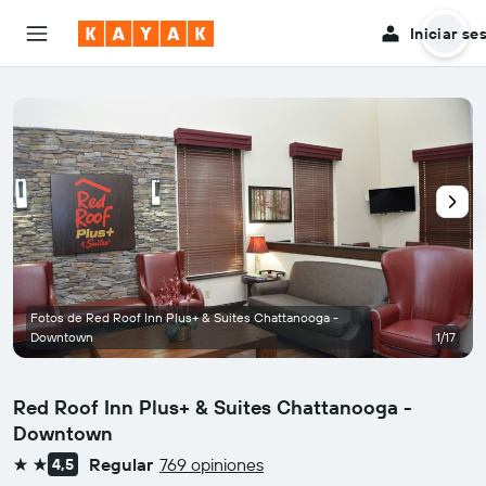
Iniciar se
Fotos de Red Roof Inn Plus+ & Suites Chattanooga -
Downtown
1/17
Red Roof Inn Plus+ & Suites Chattanooga -
Downtown
Regular
769 opiniones
4,5
2 estrellas