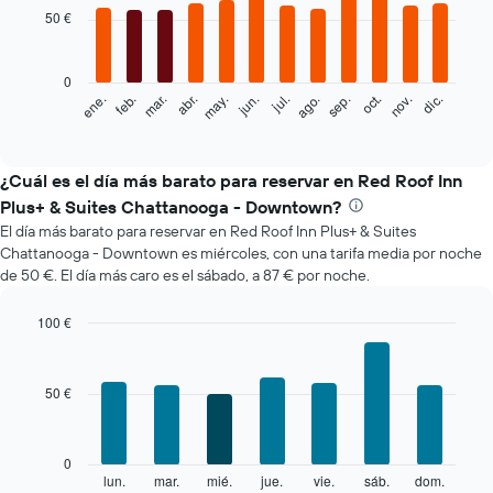
with
50 €
12
bars.
0
El
feb.
may.
ago.
nov.
mar.
jun.
sep.
dic.
ene.
abr.
jul.
oct.
siguiente
End
of
gráfico
interactive
muestra
chart
el
¿Cuál es el día más barato para reservar en Red Roof Inn
precio
Plus+ & Suites Chattanooga - Downtown?
medio
El día más barato para reservar en Red Roof Inn Plus+ & Suites
de
Chattanooga - Downtown es miércoles, con una tarifa media por noche
una
de 50 €. El día más caro es el sábado, a 87 € por noche.
habitación
cada
mes
100 €
El
Bar
Chart
gráfico
graphic.
chart
with
muestra
50 €
7
1
bars.
eje
X
El
0
que
siguiente
lun.
mar.
mié.
jue.
vie.
sáb.
dom.
End
indica