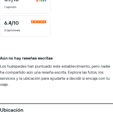
de
1 opinión
10
6.4
/10
6.4
de
2 opiniones
10
Aún no hay reseñas escritas
Los huéspedes han puntuado este establecimiento, pero nadie
ha compartido aún una reseña escrita. Explora las fotos, los
servicios y la ubicación para ayudarte a decidir si encaja con tu
viaje.
Ubicación