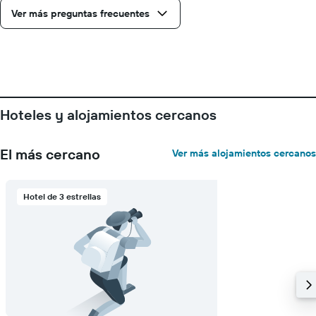
la
Ver más preguntas frecuentes
semana.
El
gráfico
muestra
1
eje
Y
Hoteles y alojamientos cercanos
que
indica
el
El más cercano
Ver más alojamientos cercanos
precio
medio
de
Hotel de 3 estrellas
una
habitación