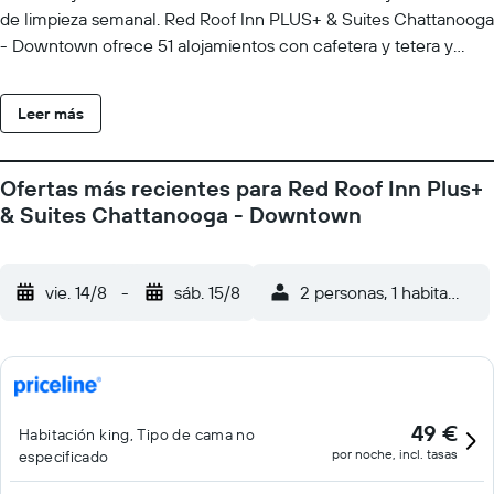
de limpieza semanal. Red Roof Inn PLUS+ & Suites Chattanooga
- Downtown ofrece 51 alojamientos con cafetera y tetera y
secador de pelo. Las camas están vestidas con ropa de cama de
alta calidad. Se ofrece una televisión de pantalla plana con
Leer más
canales por cable. Se ofrece frigorífico y microondas. Los baños
están equipados con ducha y bañera combinadas y artículos de
higiene personal gratuitos. Este hotel en Chattanooga ofrece
Ofertas más recientes para Red Roof Inn Plus+
acceso a Internet wifi gratis. Los servicios para las personas de
& Suites Chattanooga - Downtown
negocios incluyen escritorio y teléfono; las llamadas locales y
de larga distancia son gratuitas (pueden existir restricciones). Es
posible solicitar cambio de toallas y cambio de sábanas. Se
vie. 14/8
-
sáb. 15/8
2 personas, 1 habitación
ofrece servicio de limpieza todos los días.
49 €
Habitación king, Tipo de cama no
por noche, incl. tasas
especificado