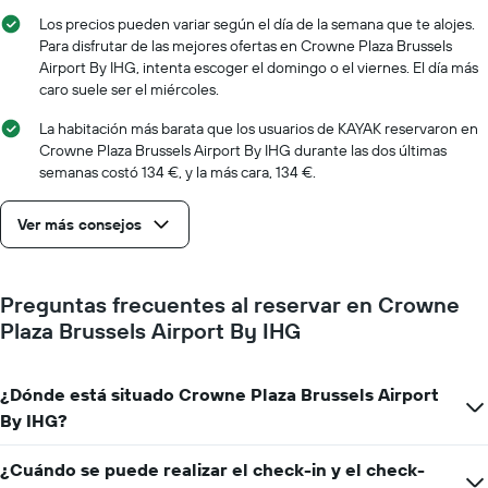
una
gráfico
Los precios pueden variar según el día de la semana que te alojes.
habitación
muestra
Para disfrutar de las mejores ofertas en Crowne Plaza Brussels
1
Airport By IHG, intenta escoger el domingo o el viernes. El día más
eje
caro suele ser el miércoles.
X
que
La habitación más barata que los usuarios de KAYAK reservaron en
indica
Crowne Plaza Brussels Airport By IHG durante las dos últimas
el
semanas costó 134 €, y la más cara, 134 €.
número
de
días
Ver más consejos
que
faltan
para
Preguntas frecuentes al reservar en Crowne
la
estancia
Plaza Brussels Airport By IHG
El
gráfico
muestra
¿Dónde está situado Crowne Plaza Brussels Airport
1
By IHG?
eje
Y
¿Cuándo se puede realizar el check-in y el check-
que