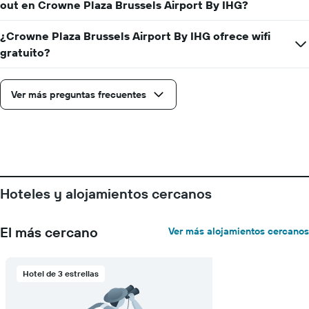
indica
out en Crowne Plaza Brussels Airport By IHG?
el
precio
¿Crowne Plaza Brussels Airport By IHG ofrece wifi
medio
gratuito?
de
una
habitación
Ver más preguntas frecuentes
Hoteles y alojamientos cercanos
El más cercano
Ver más alojamientos cercanos
Hotel de 3 estrellas