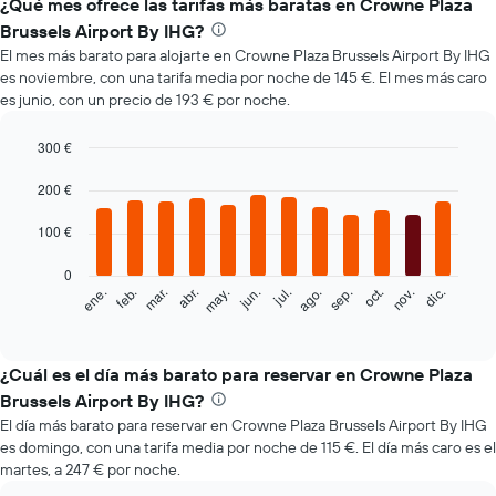
¿Qué mes ofrece las tarifas más baratas en Crowne Plaza
Brussels Airport By IHG?
El mes más barato para alojarte en Crowne Plaza Brussels Airport By IHG
es noviembre, con una tarifa media por noche de 145 €. El mes más caro
es junio, con un precio de 193 € por noche.
300 €
Bar
Chart
graphic.
200 €
chart
with
12
100 €
bars.
0
El
feb.
may.
ago.
nov.
mar.
jun.
sep.
dic.
ene.
abr.
jul.
oct.
siguiente
End
of
gráfico
interactive
muestra
chart
el
¿Cuál es el día más barato para reservar en Crowne Plaza
precio
Brussels Airport By IHG?
medio
El día más barato para reservar en Crowne Plaza Brussels Airport By IHG
de
es domingo, con una tarifa media por noche de 115 €. El día más caro es el
una
martes, a 247 € por noche.
habitación
cada