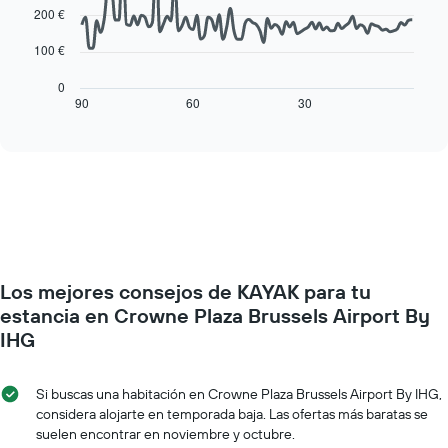
una
points.
200 €
muestra
habitación
1
La
100 €
eje
siguiente
X
tabla
0
que
muestra
90
60
30
End
indica
of
cómo
interactive
los
varía
chart
días
el
de
precio
la
de
semana.
una
El
habitación
gráfico
a
muestra
medida
1
Los mejores consejos de KAYAK para tu
que
eje
se
estancia en Crowne Plaza Brussels Airport By
Y
acerca
IHG
que
la
indica
fecha
el
de
Si buscas una habitación en Crowne Plaza Brussels Airport By IHG,
precio
la
considera alojarte en temporada baja. Las ofertas más baratas se
medio
estancia
suelen encontrar en noviembre y octubre.
de
El