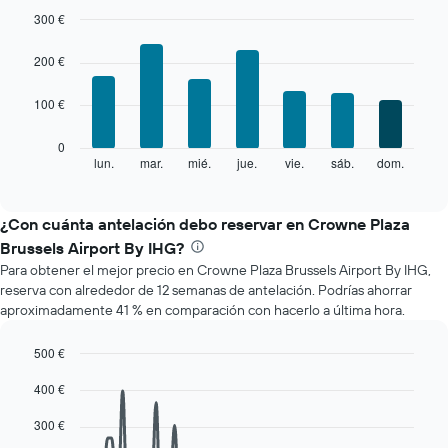
mes
300 €
El
Bar
Chart
gráfico
graphic.
chart
200 €
with
muestra
7
1
100 €
bars.
eje
X
El
0
que
siguiente
lun.
mar.
mié.
jue.
vie.
sáb.
dom.
End
indica
of
gráfico
los
interactive
muestra
chart
meses.
el
¿Con cuánta antelación debo reservar en Crowne Plaza
El
precio
gráfico
Brussels Airport By IHG?
medio
muestra
Para obtener el mejor precio en Crowne Plaza Brussels Airport By IHG,
de
1
reserva con alrededor de 12 semanas de antelación. Podrías ahorrar
una
eje
aproximadamente 41 % en comparación con hacerlo a última hora.
habitación
Y
cada
que
día
500 €
indica
de
Line
Chart
el
400 €
la
graphic.
chart
precio
with
semana
medio
90
300 €
El
de
data
gráfico