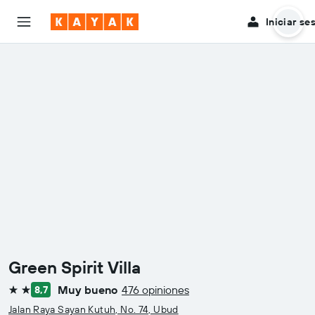
Iniciar se
Green Spirit Villa
Muy bueno
476 opiniones
8,7
2 estrellas
Jalan Raya Sayan Kutuh, No. 74, Ubud