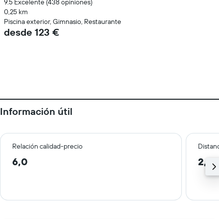
9.5 Excelente (438 opiniones)
0,25 km
Piscina exterior, Gimnasio, Restaurante
desde 123 €
Información útil
Relación calidad-precio
Distanc
6,0
2,2 