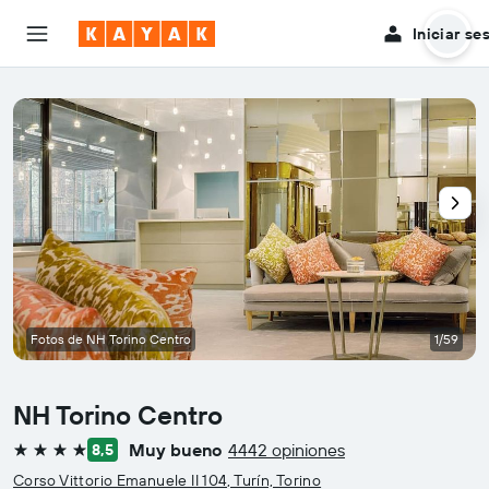
Iniciar se
Fotos de NH Torino Centro
1/59
NH Torino Centro
Muy bueno
4442 opiniones
8,5
4 estrellas
Corso Vittorio Emanuele II 104, Turín, Torino