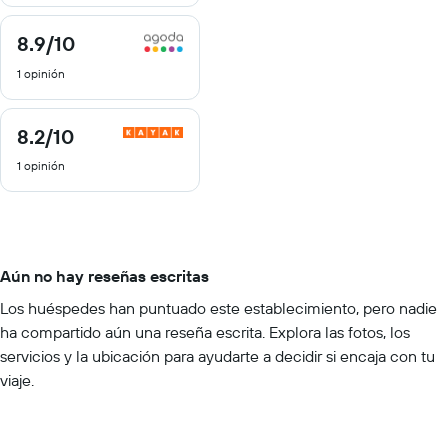
8.9
/10
8.9
de
1 opinión
10
8.2
/10
8.2
de
1 opinión
10
Aún no hay reseñas escritas
Los huéspedes han puntuado este establecimiento, pero nadie
ha compartido aún una reseña escrita. Explora las fotos, los
servicios y la ubicación para ayudarte a decidir si encaja con tu
viaje.