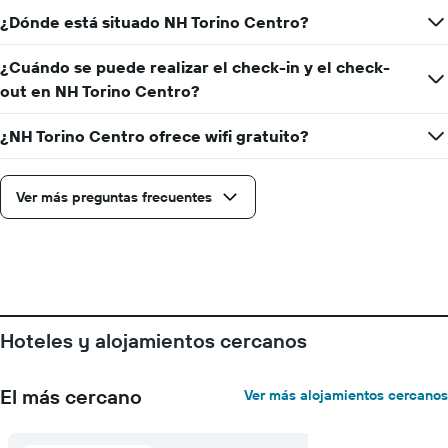
estancia
¿Dónde está situado NH Torino Centro?
El
gráfico
muestra
¿Cuándo se puede realizar el check-in y el check-
1
out en NH Torino Centro?
eje
Y
¿NH Torino Centro ofrece wifi gratuito?
que
indica
el
precio
Ver más preguntas frecuentes
medio
de
una
habitación
Hoteles y alojamientos cercanos
El más cercano
Ver más alojamientos cercanos