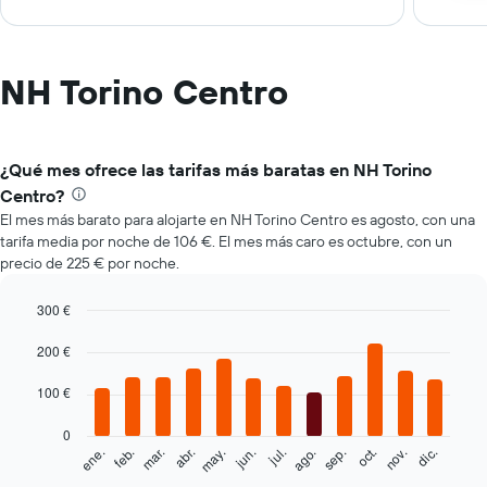
NH Torino Centro
¿Qué mes ofrece las tarifas más baratas en NH Torino
Centro?
El mes más barato para alojarte en NH Torino Centro es agosto, con una
tarifa media por noche de 106 €. El mes más caro es octubre, con un
precio de 225 € por noche.
300 €
Bar
Chart
graphic.
200 €
chart
with
12
100 €
bars.
0
El
feb.
may.
ago.
nov.
mar.
jun.
sep.
dic.
ene.
abr.
jul.
oct.
siguiente
End
of
gráfico