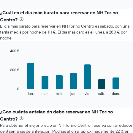
interactive
muestra
chart
el
¿Cuál es el día más barato para reservar en NH Torino
precio
Centro?
medio
El día más barato para reservar en NH Torino Centro es sábado, con una
de
tarifa media por noche de 111 €. El día más caro es el lunes, a 280 € por
una
noche.
habitación
cada
mes
400 €
El
Bar
Chart
gráfico
graphic.
chart
with
muestra
200 €
7
1
bars.
eje
X
El
0
que
siguiente
lun.
mar.
mié.
jue.
vie.
sáb.
dom.
End
indica
of
gráfico
los
interactive
muestra
chart
meses.
el
¿Con cuánta antelación debo reservar en NH Torino
El
precio
gráfico
Centro?
medio
muestra
Para obtener el mejor precio en NH Torino Centro, reserva con alrededor
de
1
de 8 semanas de antelación. Podrías ahorrar aproximadamente 22 % en
una