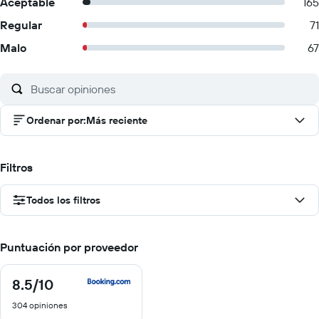
Aceptable
165
Regular
71
Malo
67
Ordenar por
:
Más reciente
Filtros
Todos los filtros
Puntuación por proveedor
8.5
/10
8.5
de
304 opiniones
10