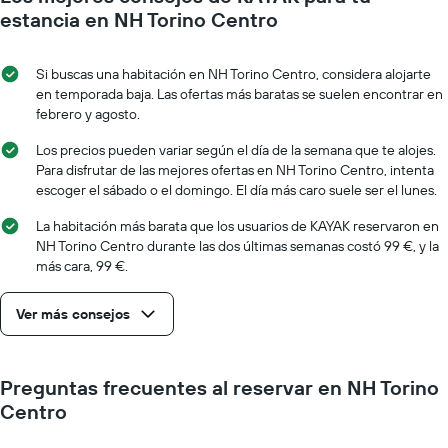
eje
se
estancia en NH Torino Centro
Y
acerca
que
la
indica
fecha
Si buscas una habitación en NH Torino Centro, considera alojarte
el
de
en temporada baja. Las ofertas más baratas se suelen encontrar en
precio
la
febrero y agosto.
medio
estancia
de
El
Los precios pueden variar según el día de la semana que te alojes.
una
gráfico
Para disfrutar de las mejores ofertas en NH Torino Centro, intenta
habitación
muestra
escoger el sábado o el domingo. El día más caro suele ser el lunes.
1
eje
La habitación más barata que los usuarios de KAYAK reservaron en
X
NH Torino Centro durante las dos últimas semanas costó 99 €, y la
que
más cara, 99 €.
indica
el
Ver más consejos
número
de
días
que
Preguntas frecuentes al reservar en NH Torino
faltan
Centro
para
la