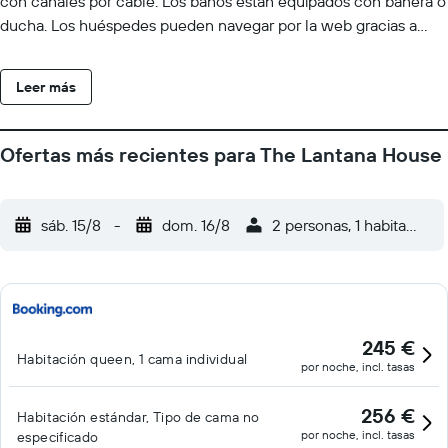
con canales por cable. Los baños están equipados con bañera o
ducha. Los huéspedes pueden navegar por la web gracias a
nuestro acceso a Internet wifi gratis. Se ofrece servicio de
limpieza a petición.
Leer más
Ofertas más recientes para The Lantana House
sáb. 15/8
-
dom. 16/8
2 personas, 1 habitación
245 €
Habitación queen, 1 cama individual
por noche, incl. tasas
256 €
Habitación estándar, Tipo de cama no
por noche, incl. tasas
especificado