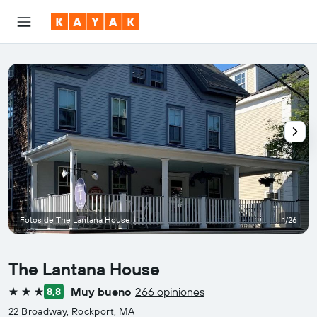
Fotos de The Lantana House
1/26
The Lantana House
Muy bueno
266 opiniones
8,8
3 estrellas
22 Broadway, Rockport, MA