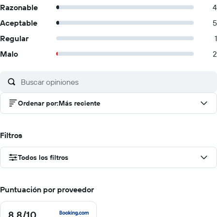
Razonable
4
Aceptable
5
Regular
1
Malo
2
Ordenar por
:
Más reciente
Filtros
Todos los filtros
Puntuación por proveedor
8.8
/10
8.8