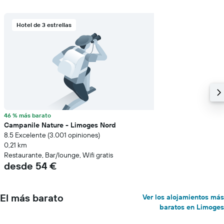
la
estancia
El
Hotel de 3 estrellas
gráfico
muestra
1
eje
Y
que
indica
el
precio
46 % más barato
medio
Campanile Nature - Limoges Nord
de
8.5 Excelente (3.001 opiniones)
una
0,21 km
habitación
Restaurante, Bar/lounge, Wifi gratis
desde 54 €
El más barato
Ver los alojamientos más
baratos en Limoges