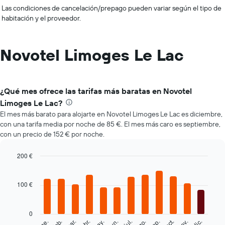
Las condiciones de cancelación/prepago pueden variar según el tipo de
habitación y el proveedor.
Novotel Limoges Le Lac
¿Qué mes ofrece las tarifas más baratas en Novotel
Limoges Le Lac?
El mes más barato para alojarte en Novotel Limoges Le Lac es diciembre,
con una tarifa media por noche de 85 €. El mes más caro es septiembre,
con un precio de 152 € por noche.
200 €
Bar
Chart
graphic.
chart
with
100 €
12
bars.
0
El
feb.
may.
ago.
nov.
mar.
jun.
sep.
dic.
ene.
abr.
jul.
oct.