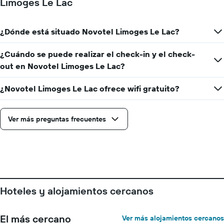
Limoges Le Lac
medida
1
que
eje
se
Y
acerca
¿Dónde está situado Novotel Limoges Le Lac?
que
la
indica
fecha
¿Cuándo se puede realizar el check-in y el check-
el
de
precio
out en Novotel Limoges Le Lac?
la
medio
estancia
de
El
¿Novotel Limoges Le Lac ofrece wifi gratuito?
una
gráfico
habitación
muestra
1
Ver más preguntas frecuentes
eje
X
que
indica
el
número
de
Hoteles y alojamientos cercanos
días
que
faltan
El más cercano
Ver más alojamientos cercanos
para