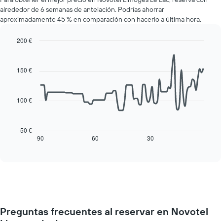
de
1
alrededor de 6 semanas de antelación. Podrías ahorrar
una
eje
aproximadamente 45 % en comparación con hacerlo a última hora.
habitación
Y
cada
que
día
200 €
indica
de
Line
Chart
el
la
graphic.
chart
precio
with
semana
150 €
medio
90
El
de
data
gráfico
una
points.
muestra
habitación
100 €
1
La
eje
siguiente
X
tabla
50 €
que
muestra
90
60
30
End
indica
of
cómo
interactive
los
varía
chart
días
el
de
precio
la
de
semana.
una
El
habitación
gráfico
Preguntas frecuentes al reservar en Novotel
a
muestra