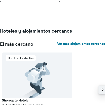
que
indica
el
precio
medio
de
una
Hoteles y alojamientos cercanos
habitación
El más cercano
Ver más alojamientos cercanos
Hotel de 4 estrellas
Shoregate Hotels