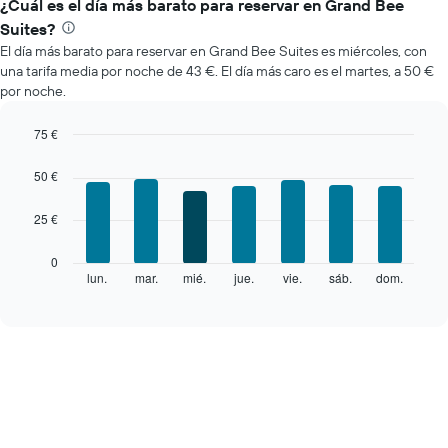
el
¿Cuál es el día más barato para reservar en Grand Bee
precio
Suites?
medio
El día más barato para reservar en Grand Bee Suites es miércoles, con
de
una tarifa media por noche de 43 €. El día más caro es el martes, a 50 €
una
por noche.
habitación
cada
mes
75 €
El
Bar
Chart
gráfico
graphic.
chart
50 €
with
muestra
7
1
25 €
bars.
eje
X
El
0
que
siguiente
lun.
mar.
mié.
jue.
vie.
sáb.
dom.
End
indica
of
gráfico
los
interactive
muestra
chart
meses.
el
El
precio
gráfico
medio
muestra
de
1
una
eje
habitación
Y