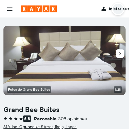
Iniciar se
Fotos de Grand Bee Suites
1/28
Grand Bee Suites
Razonable
308 opiniones
6,8
4 estrellas
31A Joel Ogunnaike Street, Ikeja, Lagos