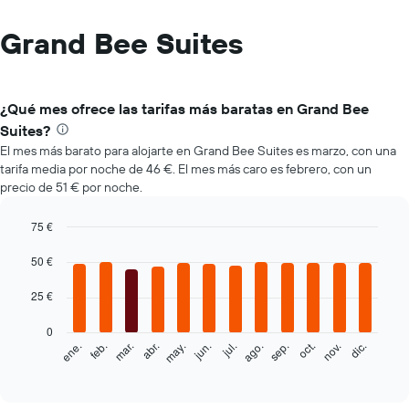
Grand Bee Suites
¿Qué mes ofrece las tarifas más baratas en Grand Bee
Suites?
El mes más barato para alojarte en Grand Bee Suites es marzo, con una
tarifa media por noche de 46 €. El mes más caro es febrero, con un
precio de 51 € por noche.
75 €
Bar
Chart
graphic.
50 €
chart
with
12
25 €
bars.
0
El
feb.
may.
ago.
nov.
ene.
abr.
jul.
oct.
mar.
jun.
sep.
dic.
siguiente
End
of
gráfico
interactive
muestra
chart