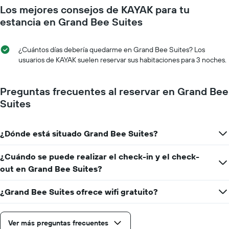
cada
que
Los mejores consejos de KAYAK para tu
día
indica
de
estancia en Grand Bee Suites
el
la
precio
semana
medio
El
¿Cuántos días debería quedarme en Grand Bee Suites? Los
de
gráfico
usuarios de KAYAK suelen reservar sus habitaciones para 3 noches.
una
muestra
habitación
1
eje
Preguntas frecuentes al reservar en Grand Bee
X
Suites
que
indica
los
¿Dónde está situado Grand Bee Suites?
días
de
la
¿Cuándo se puede realizar el check-in y el check-
semana.
out en Grand Bee Suites?
El
gráfico
¿Grand Bee Suites ofrece wifi gratuito?
muestra
1
eje
Ver más preguntas frecuentes
Y