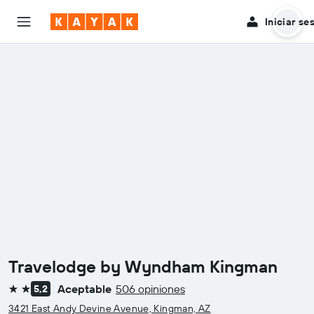
Iniciar se
Travelodge by Wyndham Kingman
Aceptable
506 opiniones
5,2
2 estrellas
3421 East Andy Devine Avenue, Kingman, AZ