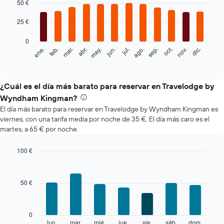
graphic.
50 €
chart
with
12
25 €
bars.
0
El
feb.
may.
ago.
nov.
ene.
abr.
jul.
oct.
mar.
jun.
sep.
dic.
siguiente
End
of
gráfico
interactive
muestra
chart
el
¿Cuál es el día más barato para reservar en Travelodge by
precio
Wyndham Kingman?
medio
El día más barato para reservar en Travelodge by Wyndham Kingman es
de
viernes, con una tarifa media por noche de 35 €. El día más caro es el
una
martes, a 65 € por noche.
habitación
cada
mes
100 €
El
Bar
Chart
gráfico
graphic.
chart
with
muestra
50 €
7
1
bars.
eje
X
El
0
que
siguiente
lun.
mar.
mié.
jue.
vie.
sáb.
dom.
End