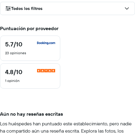
Todos los filtros
Puntuación por proveedor
5.7
/10
5.7
de
23 opiniones
10
4.8
/10
4.8
de
1 opinión
10
Aún no hay reseñas escritas
Los huéspedes han puntuado este establecimiento, pero nadie
ha compartido aún una reseña escrita. Explora las fotos, los