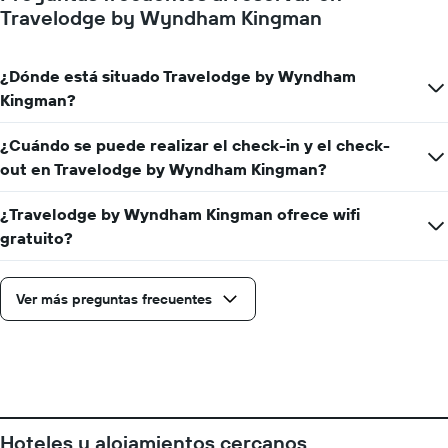
de
Travelodge by Wyndham Kingman
la
semana.
El
¿Dónde está situado Travelodge by Wyndham
gráfico
muestra
Kingman?
1
eje
¿Cuándo se puede realizar el check-in y el check-
Y
out en Travelodge by Wyndham Kingman?
que
indica
el
¿Travelodge by Wyndham Kingman ofrece wifi
precio
gratuito?
medio
de
una
Ver más preguntas frecuentes
habitación
Hoteles y alojamientos cercanos