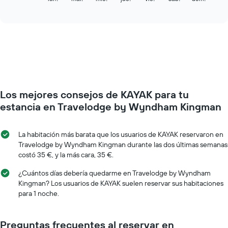
indica
of
gráfico
los
interactive
muestra
chart
meses.
el
El
precio
gráfico
medio
muestra
de
1
una
eje
habitación
Y
cada
que
Los mejores consejos de KAYAK para tu
día
indica
de
estancia en Travelodge by Wyndham Kingman
el
la
precio
semana
medio
El
La habitación más barata que los usuarios de KAYAK reservaron en
de
gráfico
Travelodge by Wyndham Kingman durante las dos últimas semanas
una
muestra
costó 35 €, y la más cara, 35 €.
habitación
1
eje
¿Cuántos días debería quedarme en Travelodge by Wyndham
X
Kingman? Los usuarios de KAYAK suelen reservar sus habitaciones
que
para 1 noche.
indica
los
días
Preguntas frecuentes al reservar en